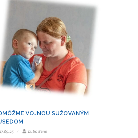
OMÔŽME VOJNOU SUŽOVANÝM
USEDOM
17.09.25
Ľubo Beňo