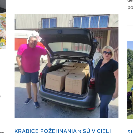
de
po
j
KRABICE POŽEHNANIA 3 SÚ V CIELI
S
nym