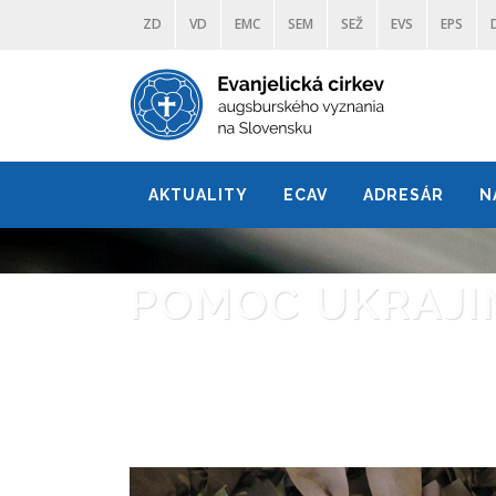
ZD
VD
EMC
SEM
SEŽ
EVS
EPS
AKTUALITY
ECAV
ADRESÁR
N
POMOC UKRAJI