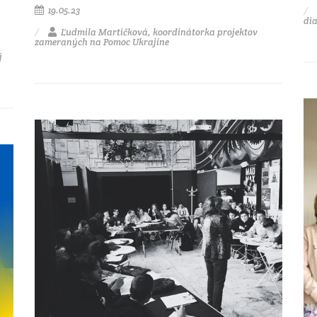
19.05.23
di
Ľudmila Martičková, koordinátorka projektov
zameraných na Pomoc Ukrajine
j