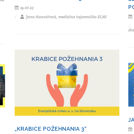
P
19.07.23
Jana Nunvářová, mediálna tajomníčka ECAV
di
J
„KRABICE POŽEHNANIA 3“