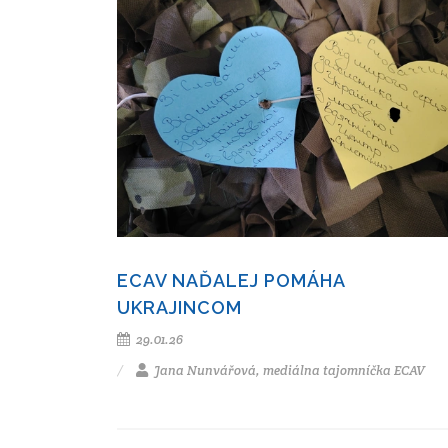
ECAV NAĎALEJ POMÁHA
UKRAJINCOM
29.01.26
Jana Nunvářová, mediálna tajomníčka ECAV