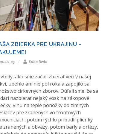
AŠA ZBIERKA PRE UKRAJINU –
AKUJEME!
20.02.25
Ľubo Beňo
vtedy, ako sme začali zbierať veci v našej
rkvi, ubehlo ani nie pol roka a zapojilo sa
ožstvo cirkevných zborov. Dúfali sme, že sa
darí nazbierať nejaký vosk na zákopové
iečky, vlnu na teplé ponožky do zimných
siacov pre zranených vo frontových
mocniciach, potom rýchlo pribudli plienky
e zranených a obväzy, potom barly a ortézy,