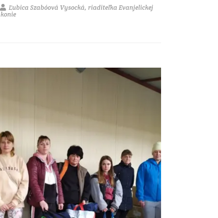
Ľubica Szabóová Vysocká, riaditeľka Evanjelickej
akonie