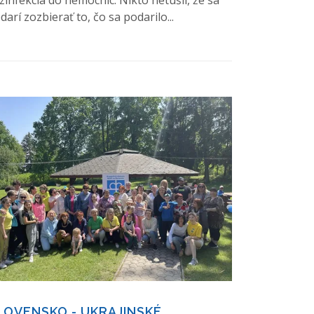
zinfekcia do nemocníc. Nikto netušil, že sa
darí zozbierať to, čo sa podarilo...
LOVENSKO - UKRAJINSKÉ