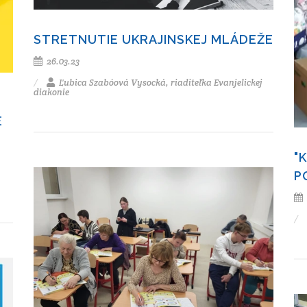
STRETNUTIE UKRAJINSKEJ MLÁDEŽE
26.03.23
Ľubica Szabóová Vysocká, riaditeľka Evanjelickej
diakonie
E
"
P