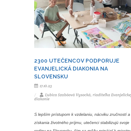
2300 UTEČENCOV PODPORUJE
EVANJELICKÁ DIAKONIA NA
SLOVENSKU
17.10.23
Ľubica Szabóová Vysocká, riaditeľka Evanjelicke
diakonie
S lepším prístupom k vzdelaniu, nácviku zručností a
získania životného príjmu, utečenci stabilizujú svoje
rodiny na Slovensku, čím sa môžu pripájať k miest