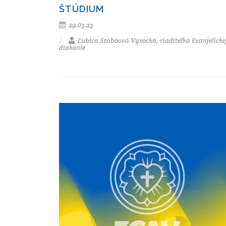
ŠTÚDIUM
29.03.23
Ľubica Szabóová Vysocká, riaditeľka Evanjelicke
diakonie