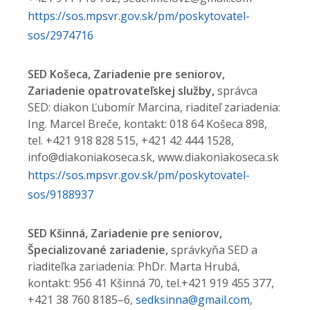
https://sos.mpsvr.gov.sk/pm/poskytovatel-
sos/2974716
SED Košeca, Zariadenie pre seniorov,
Zariadenie opatrovateľskej služby,
správca
SED: diakon Ľubomír Marcina, riaditeľ zariadenia:
Ing. Marcel Breče, kontakt: 018 64 Košeca 898,
tel. +421 918 828 515, +421 42 444 1528,
info@diakoniakoseca.sk, www.diakoniakoseca.sk
https://sos.mpsvr.gov.sk/pm/poskytovatel-
sos/9188937
SED Kšinná, Zariadenie pre seniorov,
Špecializované zariadenie,
správkyňa SED a
riaditeľka zariadenia: PhDr. Marta Hrubá,
kontakt: 956 41 Kšinná 70, tel.+421 919 455 377,
+421 38 760 8185–6,
sedksinna@gmail.com
,