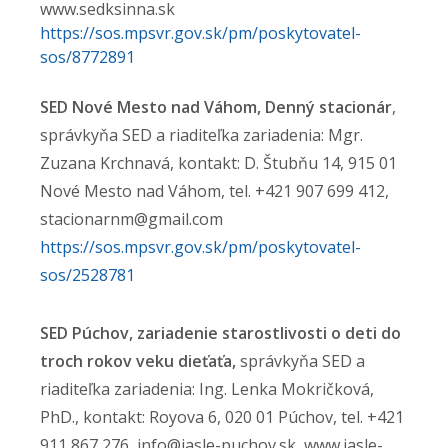
www.sedksinna.sk
https://sos.mpsvr.gov.sk/pm/poskytovatel-
sos/8772891
SED Nové Mesto nad Váhom, Denný stacionár
,
správkyňa SED a riaditeľka zariadenia: Mgr.
Zuzana Krchnavá, kontakt: D. Štubňu 14, 915 01
Nové Mesto nad Váhom, tel. +421 907 699 412,
stacionarnm@gmail.com
https://sos.mpsvr.gov.sk/pm/poskytovatel-
sos/2528781
SED Púchov, zariadenie starostlivosti o deti do
troch rokov veku dieťaťa,
správkyňa SED a
riaditeľka zariadenia: Ing. Lenka Mokričková,
PhD., kontakt: Royova 6, 020 01 Púchov, tel. +421
911 867 276, info@jasle-puchov.sk, www.jasle-