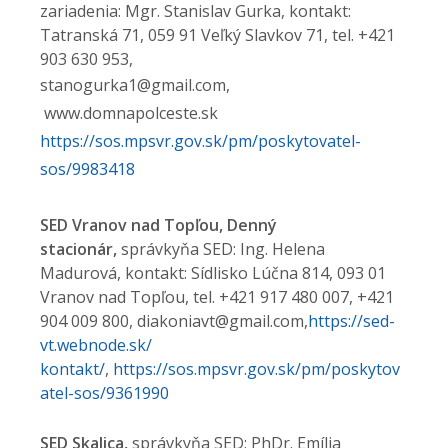
zariadenia: Mgr. Stanislav Gurka, kontakt:
Tatranská 71, 059 91 Veľký Slavkov 71, tel. +421
903 630 953,
stanogurka1@gmail.com,
www.domnapolceste.sk
https://sos.mpsvr.gov.sk/pm/poskytovatel-
sos/9983418
SED Vranov nad Topľou, Denný
stacionár,
správkyňa SED: Ing. Helena
Madurová, kontakt: Sídlisko Lúčna 814, 093 01
Vranov nad Topľou, tel. +421 917 480 007, +421
904 009 800, diakoniavt@gmail.com,
https://sed-
vt.webnode.sk/
kontakt/
,
https://sos.mpsvr.gov.sk/pm/poskytov
atel-sos/9361990
SED Skalica,
správkyňa SED: PhDr. Emília