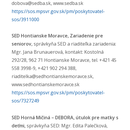
dobova@sedba.sk, www.sedba.sk
https://sos.mpsvr.gov.sk/pm/poskytovatel-
sos/3911000
SED Hontianske Moravce, Zariadenie pre
seniorov,
správkyňa SED a riaditeľka zariadenia:
Mgr. Jana Brunauerová, kontakt: Kostolná
292/28, 962 71 Hontianske Moravce, tel. +421 45
558 3998-9, +421 902 294 388,
riaditelka@sedhontianskemoravce.sk,
www.sedhontianskemoravce.sk
https://sos.mpsvr.gov.sk/pm/poskytovatel-
sos/7327249
SED Horná Mičiná – DEBORA, útulok pre matky s
deťmi,
správkyňa SED: Mgr. Edita Palečková,