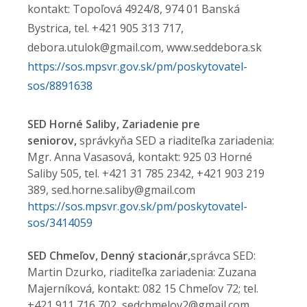
kontakt: Topoľová 4924/8, 974 01 Banská
Bystrica, tel. +421 905 313 717,
debora.utulok@gmail.com, www.seddebora.sk
https://sos.mpsvr.gov.sk/pm/poskytovatel-
sos/8891638
SED Horné Saliby, Zariadenie pre
seniorov,
správkyňa SED a riaditeľka zariadenia:
Mgr. Anna Vasasová, kontakt: 925 03 Horné
Saliby 505, tel. +421 31 785 2342, +421 903 219
389, sed.horne.saliby@gmail.com
https://sos.mpsvr.gov.sk/pm/poskytovatel-
sos/3414059
SED Chmeľov, Denný stacionár,
správca SED:
Martin Dzurko, riaditeľka zariadenia: Zuzana
Majerníková, kontakt: 082 15 Chmeľov 72; tel.
+421 911 716 702, sedchmelov2@gmail.com