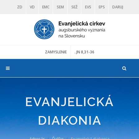
ZD
VD
EMC
SEM
SEŽ
EVS
EPS
DARUJ
DIAKONIA
ŠKOLY
TRANOSCIUS
MÚZEÁ
ZAMYSLENIE
. JN 8,31-36
EVANJELICKÁ
DIAKONIA
Adresár
Ďalšie
Evanjelická diakonia