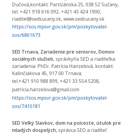
Dučová
kontakt: Partizánska 25, 038 52 Sučany,
,
tel. +421 918 616 092, +421 43 424 1900,
riaditel@sedsucany.sk, www.sedsucany.sk
https://sos.mpsvr.gov.sk/pm/poskytovatel-
sos/6861673
SED Trnava, Zariadenie pre seniorov, Domov
sociálny
ch služieb
, správkyňa SED a riaditeľka
zariadenia: PhDr. Patrícia Hanzelová, kontakt:
Kalinčiakova 45, 917 00 Trnava;
tel.+421 910 988 899, +421 33 554 5208,
patricia.hanzelova@gmail.com
https://sos.mpsvr.gov.sk/pm/poskytovatel-
sos/7410181
SED Veľký Slavkov, dom na polceste, útulok pre
mladých dospelých,
správca SED a riaditeľ