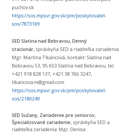
puchov.sk
https://sos.mpsvr.gov.sk/pm/poskytovatel-
sos/7873169
SED Slatina nad Bebravou, Denný
stacionár,
správkyňa SED a riaditeľka zariadenia:
Mgr. Martina Tlkancová, kontakt: Slatina nad
Bebravou 53, 95 653 Slatina nad Bebravou, tel.
+421 918 828 137, +421 38 766 3247,
tlkancova.m@gmail.com
https://sos.mpsvr.gov.sk/pm/poskytovatel-
sos/2180249
SED Sučany, Zariadenie pre seniorov,
Špecializované zariadenie,
správkyňa SED a
riaditeľka zariadenia: Mgr. Denisa