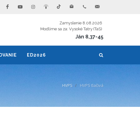
Zamyslenie 8.08.2026
Modlíme sa za: Vysoké Tatry (TaS)
Ján 8,37-45
OVANIE
ED2026
HVPS
HVPS tlačivá