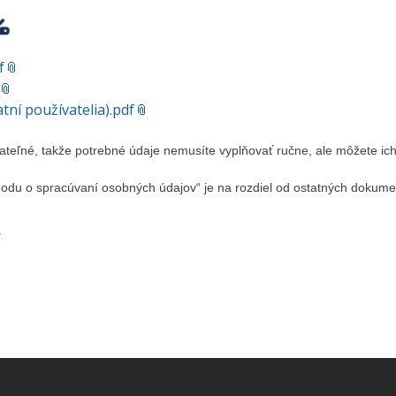
f
ní používatelia).pdf
eľné, takže potrebné údaje nemusíte vyplňovať ručne, ale môžete ich
odu o spracúvaní osobných údajov“ je na rozdiel od ostatných dokum
a