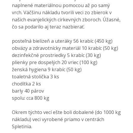
naplnené materiálnou pomocou až po samý
vrch. Väčšinu nákladu tvorili veci zo zbierok v
našich evanjelických cirkevných zboroch. Úžasné,
čo sa podarilo aj teraz nazbierať.
posteľná bielizeň a uteráky 56 krabíc (450 kg)
obväzy a zdravotnícky materiál 10 krabíc (50 kg)
dezinfekčné prostriedky 5 krabíc (30 kg)
plienky pre dospelých 20 vriec (100 kg)
ženská hygiena 9 krabíc (50 kg)
toaletná stolička 3 ks
chodítka 2 ks
barly 40 párov
spolu: cca 800 kg
Okrem týchto vecí ešte boli dobalené (do 1000 kg
nákladu) veci vyrobené priamo v centrách
Spletinia.