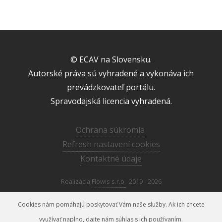
© ECAV na Slovensku.
Autorské práva sú vyhradené a vykonáva ich
prevádzkovateľ portálu.
Spravodajská licencia vyhradená.
Ochrana súkromia
Refresh nastavení cookies
Kontaktné údaje
Realizácia
Flowis s.r.o.
2019 - 2026
Cookies nám pomáhajú poskytovať Vám naše služby. Ak ich chcete
využívať naplno, dajte nám súhlas s ich používaním.