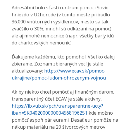
Adresátmi bolo sčasti centrum pomoci Sovie
hniezdo v Užhorode (v tomto meste pribudlo
36.000 vnútorných vysídlencov, mesto sa tak
zväčšilo o 30%, mnohí sú odkázaní na pomoc),
ale aj mnohé nemocnice (napr. všetky barly idú
do charkovských nemocníc).
Ďakujeme každému, kto pomohol. Všetko ďalej
zbierame. Zoznam zbieraných vecí je stále
aktualizovaný:
https://www.ecav.sk/pomoc-
ukrajine/pomoc-ludom-ohrozenym-vojnou
Ak by niekto chcel pomôcť aj finančným darom,
transparentný účet ECAV je stále aktívny,
https://ib.vub.sk/pch/transparentne-ucty?
iban=SK0402000000004568196251
kde možno
pomôcť aspoň pár eurami. Desať eur pomôže na
nákup materiálu na 20 štvorcových metrov