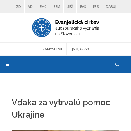
ZD
VD
EMC
SEM
SEŽ
EVS
EPS
DARUJ
DIAKONIA
ŠKOLY
TRANOSCIUS
MÚZEÁ
ZAMYSLENIE
. JN 8,46-59
Vďaka za vytrvalú pomoc
Ukrajine