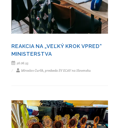
REAKCIA NA „VEĽKÝ KROK VPRED“
MINISTERSTVA
26.06.25
Miroslav Čurlík, predseda ŠV ECAV na Slovensku