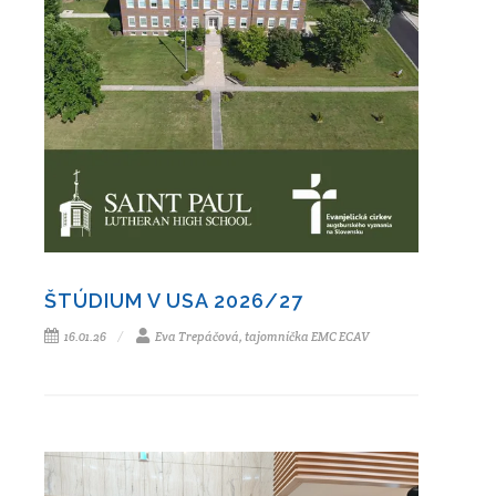
ŠTÚDIUM V USA 2026/27
16.01.26
Eva Trepáčová, tajomníčka EMC ECAV