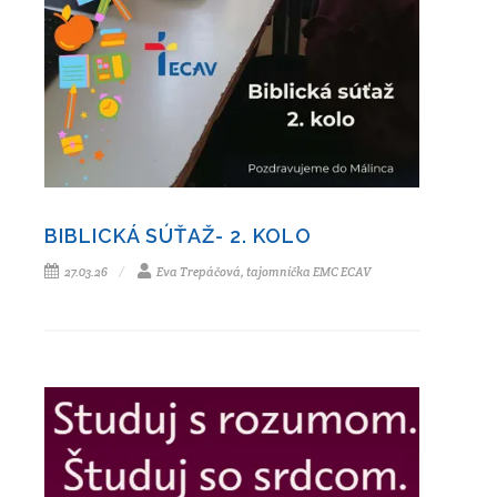
BIBLICKÁ SÚŤAŽ- 2. KOLO
27.03.26
Eva Trepáčová, tajomníčka EMC ECAV