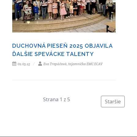
DUCHOVNÁ PIESEŇ 2025 OBJAVILA
ĎALŠIE SPEVÁCKE TALENTY
02.05.25
Eva Trepáčová, tajomníčka EMC ECAV
Strana 1 z 5
Staršie