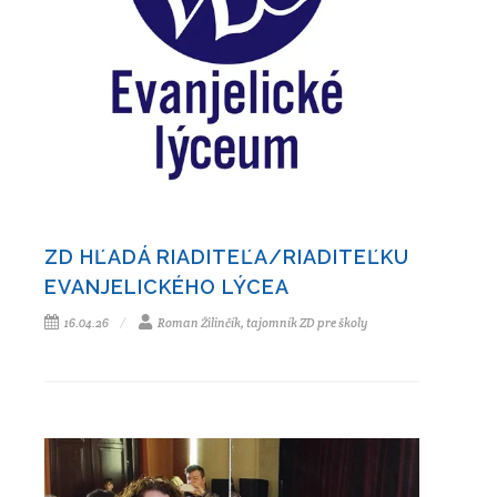
ZD HĽADÁ RIADITEĽA/RIADITEĽKU
EVANJELICKÉHO LÝCEA
16.04.26
Roman Žilinčík, tajomník ZD pre školy