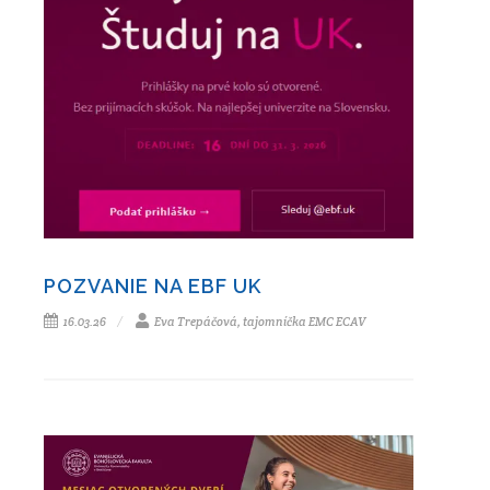
POZVANIE NA EBF UK
16.03.26
Eva Trepáčová, tajomníčka EMC ECAV