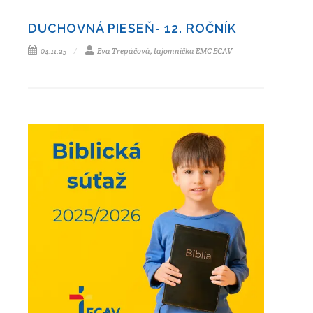
DUCHOVNÁ PIESEŇ- 12. ROČNÍK
04.11.25
Eva Trepáčová, tajomníčka EMC ECAV