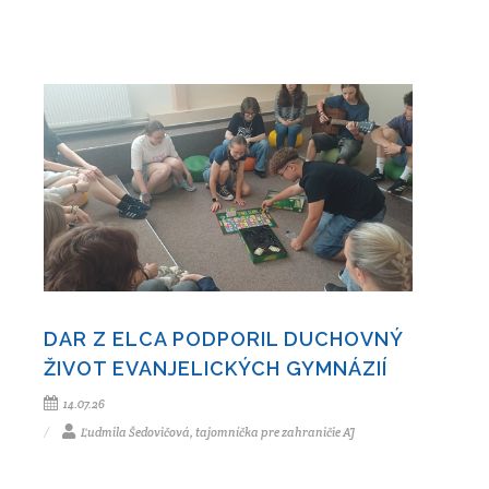
DAR Z ELCA PODPORIL DUCHOVNÝ
ŽIVOT EVANJELICKÝCH GYMNÁZIÍ
14.07.26
Ľudmila Šedovičová, tajomníčka pre zahraničie AJ