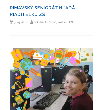
RIMAVSKÝ SENIORÁT HĽADÁ
RIADITEĽKU ZŠ
31.03.26
Viktória Lisáková, seniorka RIS