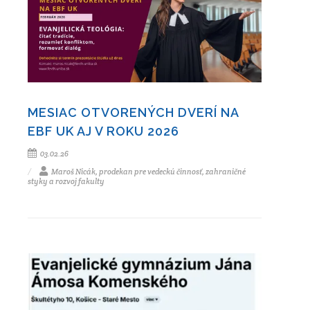
MESIAC OTVORENÝCH DVERÍ NA
EBF UK AJ V ROKU 2026
03.02.26
Maroš Nicák, prodekan pre vedeckú činnosť, zahraničné
styky a rozvoj fakulty