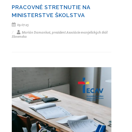
PRACOVNÉ STRETNUTIE NA
MINISTERSTVE ŠKOLSTVA
09.07.25
Marián Damankoš, prezident Asociácie evanjelických škôl
Slovenska