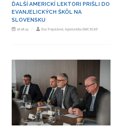
ĎALŠÍ AMERICKÍ LEKTORI PRIŠLI DO
EVANJELICKÝCH ŠKÔL NA
SLOVENSKU
18.08.25
Eva Trepáčová, tajomníčka EMC ECAV