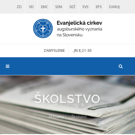
ZD
VD
EMC
SEM
SEŽ
EVS
EPS
DARUJ
DIAKONIA
ŠKOLY
TRANOSCIUS
MÚZEÁ
ZAMYSLENIE
. JN 8,21-30
ŠKOLSTVO
Aktuality
Školstvo