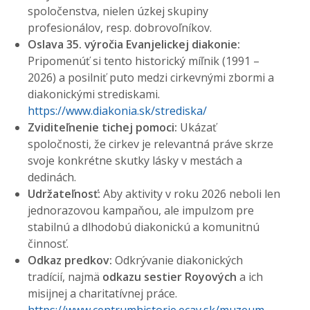
spoločenstva, nielen úzkej skupiny
profesionálov, resp. dobrovoľníkov.
Oslava 35. výročia Evanjelickej diakonie:
Pripomenúť si tento historický míľnik (1991 –
2026) a posilniť puto medzi cirkevnými zbormi a
diakonickými strediskami.
https://www.diakonia.sk/strediska/
Zviditeľnenie tichej pomoci:
Ukázať
spoločnosti, že cirkev je relevantná práve skrze
svoje konkrétne skutky lásky v mestách a
dedinách.
Udržateľnosť:
Aby aktivity v roku 2026 neboli len
jednorazovou kampaňou, ale impulzom pre
stabilnú a dlhodobú diakonickú a komunitnú
činnosť.
Odkaz predkov:
Odkrývanie diakonických
tradícií, najmä
odkazu sestier Royových
a ich
misijnej a charitatívnej práce.