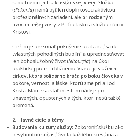
samotnému
jadru kresťanskej viery
. Služba
(
diakonia
) nemá byť len doplnkovou aktivitou
profesionálnych zariadení, ale
prirodzeným
ovocím našej viery
v Božiu lásku a službu nám v
Kristovi.
Cieľom je prekonať pokušenie uzatvárať sa do
„vlastných pohodlných bublín“ a uprednostňovať
len bohoslužobný život (
leitourgia
) na úkor
praktickej pomoci blížnemu. Víziou je
slúžiaca
cirkev, ktorá solidárne kráča po boku
človeka
v
pokore, vernosti a láske, ktorú sme prijali od
Krista. Máme sa stať miestom nádeje pre
unavených, opustených a tých, ktorí nesú ťažké
bremená.
2. Hlavné ciele a témy
Budovanie kultúry služby:
Zakoreniť službu ako
nevyhnutnú súčasť života každého kresťana a