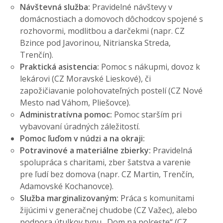
Návštevná služba:
Pravidelné návštevy v
domácnostiach a domovoch dôchodcov spojené s
rozhovormi, modlitbou a darčekmi (napr. CZ
Bzince pod Javorinou, Nitrianska Streda,
Trenčín).
Praktická asistencia:
Pomoc s nákupmi, dovoz k
lekárovi (CZ Moravské Lieskové), či
zapožičiavanie polohovateľných postelí (CZ Nové
Mesto nad Váhom, Pliešovce).
Administratívna pomoc:
Pomoc starším pri
vybavovaní úradných záležitostí.
Pomoc ľuďom v núdzi a na okraji:
Potravinové a materiálne zbierky:
Pravidelná
spolupráca s charitami, zber šatstva a varenie
pre ľudí bez domova (napr. CZ Martin, Trenčín,
Adamovské Kochanovce).
Služba marginalizovaným:
Práca s komunitami
žijúcimi v generačnej chudobe (CZ Važec), alebo
podpora útulkov typu „Dom na polceste“ (CZ