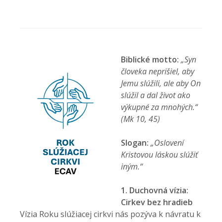
Biblické motto:
„Syn
človeka neprišiel, aby
Jemu slúžili, ale aby On
slúžil a dal život ako
výkupné za mnohých.“
(Mk 10, 45)
Slogan:
„Oslovení
Kristovou láskou slúžiť
iným.“
1. Duchovná vízia:
Cirkev bez hradieb
Vízia Roku slúžiacej cirkvi nás pozýva k návratu k