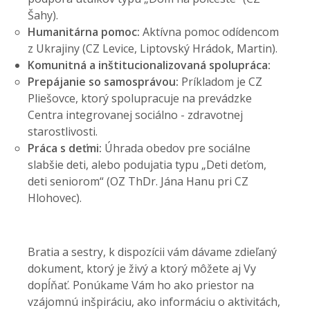
Šahy).
Humanitárna pomoc:
Aktívna pomoc odídencom
z Ukrajiny (CZ Levice, Liptovský Hrádok, Martin).
Komunitná a inštitucionalizovaná spolupráca:
Prepájanie so samosprávou:
Príkladom je CZ
Pliešovce, ktorý spolupracuje na prevádzke
Centra integrovanej sociálno - zdravotnej
starostlivosti.
Práca s deťmi:
Úhrada obedov pre sociálne
slabšie deti, alebo podujatia typu „Deti deťom,
deti seniorom“ (OZ ThDr. Jána Hanu pri CZ
Hlohovec).
Bratia a sestry, k dispozícii vám dávame zdieľaný
dokument, ktorý je živý a ktorý môžete aj Vy
dopĺňať. Ponúkame Vám ho ako priestor na
vzájomnú inšpiráciu, ako informáciu o aktivitách,