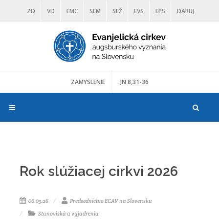
ZD
VD
EMC
SEM
SEŽ
EVS
EPS
DARUJ
DIAKONIA
ŠKOLY
TRANOSCIUS
MÚZEÁ
ZAMYSLENIE
. JN 8,31-36
Rok slúžiacej cirkvi 2026
06.03.26
Predsedníctvo ECAV na Slovensku
Stanoviská a vyjadrenia