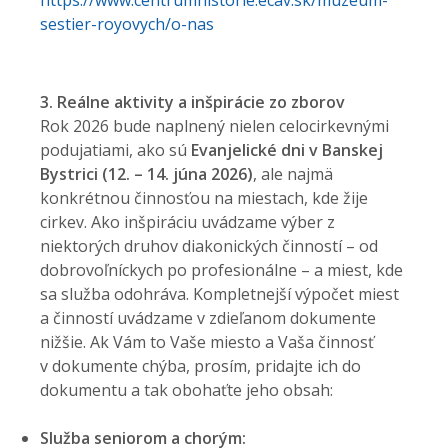
https://www.centrumhistorie.ecav.sk/muzeum-
sestier-royovych/o-nas
3. Reálne aktivity a inšpirácie zo zborov
Rok 2026 bude naplnený nielen celocirkevnými
podujatiami, ako sú
Evanjelické dni v Banskej
Bystrici (12. – 14. júna 2026)
, ale najmä
konkrétnou činnosťou na miestach, kde žije
cirkev. Ako inšpiráciu uvádzame výber z
niektorých druhov diakonických činností – od
dobrovoľníckych po profesionálne – a miest, kde
sa služba odohráva. Kompletnejší výpočet miest
a činností uvádzame v zdieľanom dokumente
nižšie. Ak Vám to Vaše miesto a Vaša činnosť
v dokumente chýba, prosím, pridajte ich do
dokumentu a tak obohaťte jeho obsah:
Služba seniorom a chorým: