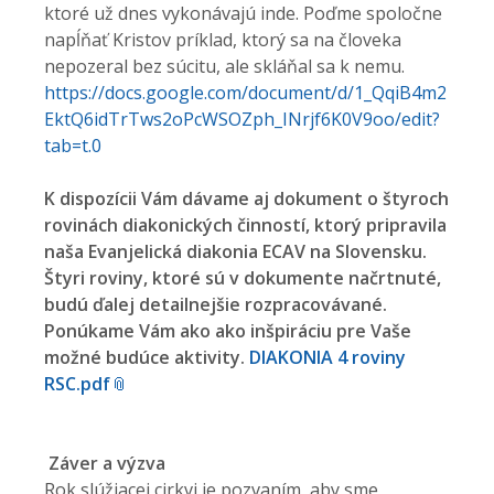
ktoré už dnes vykonávajú inde. Poďme spoločne
napĺňať Kristov príklad, ktorý sa na človeka
nepozeral bez súcitu, ale skláňal sa k nemu.
https://docs.google.com/document/d/1_QqiB4m2
EktQ6idTrTws2oPcWSOZph_INrjf6K0V9oo/edit?
tab=t.0
K dispozícii Vám dávame aj dokument o štyroch
rovinách diakonických činností, ktorý pripravila
naša Evanjelická diakonia ECAV na Slovensku.
Štyri roviny, ktoré sú v dokumente načrtnuté,
budú ďalej detailnejšie rozpracovávané.
Ponúkame Vám ako ako inšpiráciu pre Vaše
možné budúce aktivity.
DIAKONIA 4 roviny
RSC.pdf
Záver a výzva
Rok slúžiacej cirkvi je pozvaním, aby sme