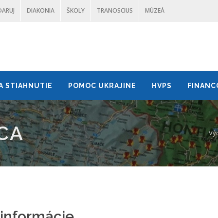
DARUJ
DIAKONIA
ŠKOLY
TRANOSCIUS
MÚZEÁ
A STIAHNUTIE
POMOC UKRAJINE
HVPS
FINANC
CA
Výc
informácie