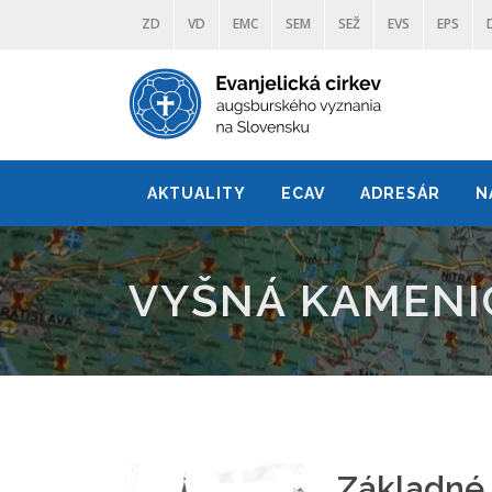
ZD
VD
EMC
SEM
SEŽ
EVS
EPS
AKTUALITY
ECAV
ADRESÁR
N
VYŠNÁ KAMENI
Základné 