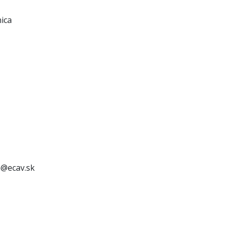
ica
a@ecav.sk