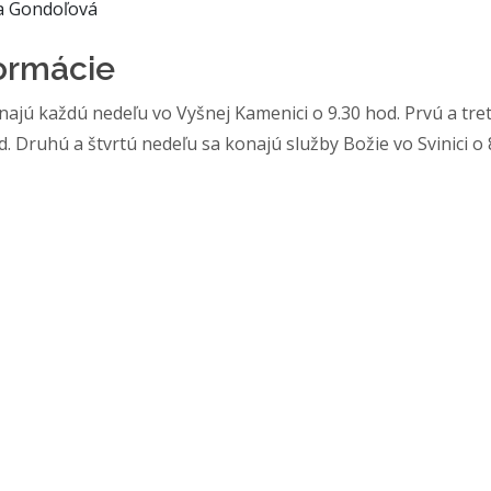
a Gondoľová
formácie
najú každú nedeľu vo Vyšnej Kamenici o 9.30 hod.
Prvú a tre
d. Druhú a štvrtú nedeľu sa konajú služby Božie vo Svinici o 