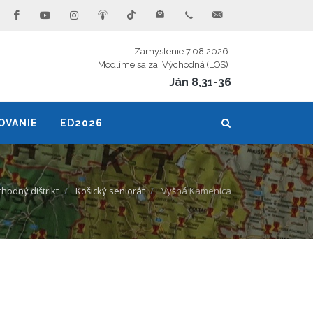
Zamyslenie 7.08.2026
Modlíme sa za: Východná (LOS)
Ján 8,31-36
OVANIE
ED2026
hodný dištrikt
Košický seniorát
Vyšná Kamenica