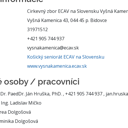
Cirkevný zbor ECAV na Slovensku Vyšná Kamen
Vyšná Kamenica 43, 044 45 p. Bidovce
31971512
+421 905 744 937
vysnakamenica@ecav.sk
Košický seniorát ECAV na Slovensku
www.vysnakamenica.ecav.sk
 osoby / pracovníci
r. PaedDr. Ján Hruška, PhD. , +421 905 744 937 , jan.hrusk
Ing. Ladislav Mičko
rea Dolgošová
minika Dolgošová