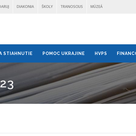
DARUJ
DIAKONIA
ŠKOLY
TRANOSCIUS
MÚZEÁ
A STIAHNUTIE
POMOC UKRAJINE
HVPS
FINANC
023