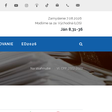
Zamyslenie 7.08.2026
Modlíme sa za: Východná (LOS)
Ján 8,31-36
OVANIE
ED2026
Na stiahnutie
VI. CPP 2022-2023