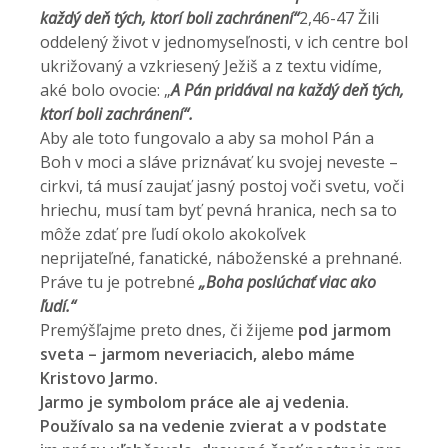
každý deň tých, ktorí boli zachránení“
2,46-47 Žili
oddelený život v jednomyseľnosti, v ich centre bol
ukrižovaný a vzkriesený Ježiš a z textu vidíme,
aké bolo ovocie: „
A Pán pridával na každý deň tých,
ktorí boli zachránení“.
Aby ale toto fungovalo a aby sa mohol Pán a
Boh v moci a sláve priznávať ku svojej neveste –
cirkvi, tá musí zaujať jasný postoj voči svetu, voči
hriechu, musí tam byť pevná hranica, nech sa to
môže zdať pre ľudí okolo akokoľvek
neprijateľné, fanatické, náboženské a prehnané.
Práve tu je potrebné
„Boha poslúchať viac ako
ľudí.“
Premýšľajme preto dnes, či žijeme
pod jarmom
sveta – jarmom neveriacich, alebo máme
Kristovo Jarmo.
Jarmo je symbolom práce ale aj vedenia.
Používalo sa na vedenie zvierat a v podstate