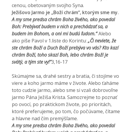
cenou, obetovaným svojho Syna.
Ježišovo Jarmo je „Boží chrám“, ktorým sme my.
A my sme predsa chrám Boha živého, ako povedal
Boh: Prebývať budem v nich a prechádzať sa, a
budem im Bohom, a oni mi budú ľudom.“
Alebo
ako píše Pavol v 1.liste do Korintu:
„Či neviete, že
ste chrám Boží a Duch Boží prebýva vo vás?
Kto kazí
chrám Boží, toho skazí Boh, lebo chrám Boží je
svätý, a tým ste vy!“
3,16-17
Skúmajme sa, drahé sestry a bratia, či stojíme vo
viere a koho jarmo máme v živote. Alebo ťaháme
toto cudzie jarmo, alebo sme si vzali dobrovoľne
jarmo Pána Ježiša Krista. Samozrejme to poznať
po ovocí, po praktickom živote, po prioritách,
ktoré preferujeme, po tom, čo počúvame, čítame
a hlavne nad čím premýšľame.
A my sme predsa chrám Boha živého, ako povedal