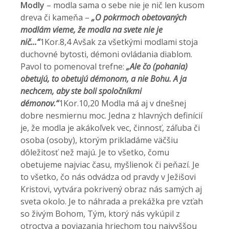
Modly
– modla sama o sebe nie je nič len kusom
dreva či kameňa –
„
O pokrmoch obetovaných
modlám vieme, že modla na svete nie je
nič...“
1Kor.8,4 Avšak za všetkými modlami stoja
duchovné bytosti, démoni ovládania diablom.
Pavol to pomenoval trefne:
„Ale čo (pohania)
obetujú, to obetujú démonom, a nie Bohu. A ja
nechcem, aby ste boli spoločníkmi
démonov.“
1Kor.10,20 Modla má aj v dnešnej
dobre nesmiernu moc. Jedna z hlavných definícií
je, že modla je akákoľvek vec, činnosť, záľuba či
osoba (osoby), ktorým prikladáme väčšiu
dôležitosť než majú. Je to všetko, čomu
obetujeme najviac času, myšlienok či peňazí. Je
to všetko, čo nás odvádza od pravdy v Ježišovi
Kristovi, vytvára pokrivený obraz nás samých aj
sveta okolo. Je to náhrada a prekážka pre vzťah
so živým Bohom, Tým, ktorý nás vykúpil z
otroctva a poviazania hriechom tou najvyššou