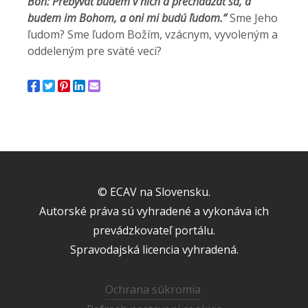
Boh: Prebývať budem v nich a prechádzať sa, a
budem im Bohom, a oni mi budú ľudom.“
Sme Jeho
ľudom? Sme ľudom Božím, vzácnym, vyvoleným a
oddeleným pre sväté veci?
© ECAV na Slovensku.
Autorské práva sú vyhradené a vykonáva ich
prevádzkovateľ portálu.
Spravodajská licencia vyhradená.
Ochrana súkromia