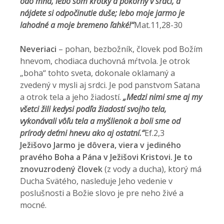
odo mňa, lebo som krotký a pokorný v srdci, a
nájdete si odpočinutie duše;
lebo moje jarmo je
lahodné a moje bremeno ľahké!“
Mat.11,28-30
Neveriaci
– pohan, bezbožník, človek pod Božím
hnevom, chodiaca duchovná mŕtvola. Je otrok
„boha“ tohto sveta, dokonale oklamaný a
zvedený v mysli aj srdci. Je pod panstvom Satana
a otrok tela a jeho žiadostí.
„
Medzi nimi sme aj my
všetci žili kedysi podľa žiadostí svojho tela,
vykonávali vôľu tela a myšlienok a boli sme od
prírody deťmi hnevu ako aj ostatní.“
Ef.2,3
Ježišovo Jarmo je dôvera, viera v jediného
pravého Boha a Pána v Ježišovi Kristovi. Je to
znovuzrodený človek
(z vody a ducha), ktorý má
Ducha Svätého, nasleduje Jeho vedenie v
poslušnosti a Božie slovo je pre neho živé a
mocné.