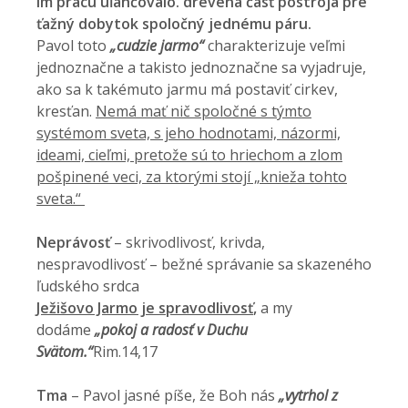
im prácu uľahčovalo.
drevená časť postroja pre
ťažný dobytok spoločný jednému páru.
Pavol toto
„cudzie jarmo“
charakterizuje veľmi
jednoznačne a takisto jednoznačne sa vyjadruje,
ako sa k takémuto jarmu má postaviť cirkev,
kresťan.
Nemá mať nič spoločné s týmto
systémom sveta, s jeho hodnotami, názormi,
ideami, cieľmi, pretože sú to hriechom a zlom
pošpinené veci, za ktorými stojí „knieža tohto
sveta.“
Neprávosť
– skrivodlivosť, krivda,
nespravodlivosť – bežné správanie sa skazeného
ľudského srdca
Ježišovo Jarmo je spravodlivosť
,
a my
dodáme
„pokoj a radosť v Duchu
Svätom.“
Rim.14,17
Tma
– Pavol jasné píše, že Boh nás
„
vytrhol z