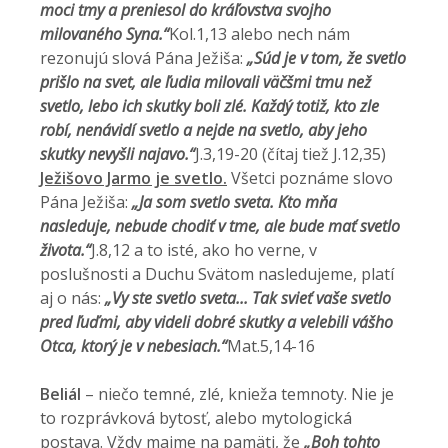
moci tmy a preniesol do kráľovstva svojho
milovaného Syna.“
Kol.1,13 alebo nech nám
rezonujú slová Pána Ježiša:
„
Súd je v tom, že svetlo
prišlo na svet, ale ľudia milovali väčšmi tmu než
svetlo, lebo ich skutky boli zlé. Každý totiž, kto zle
robí, nenávidí svetlo a nejde na svetlo, aby jeho
skutky nevyšli najavo.“
J.3,19-20 (čítaj tiež J.12,35)
Ježišovo Jarmo je svetlo.
Všetci poznáme slovo
Pána Ježiša:
„
Ja som svetlo sveta. Kto mňa
nasleduje, nebude chodiť v tme, ale bude mať svetlo
života.“
J.8,12 a to isté, ako ho verne, v
poslušnosti a Duchu Svätom nasledujeme, platí
aj o nás:
„Vy ste svetlo sveta... Tak svieť vaše svetlo
pred ľuďmi, aby videli dobré skutky a velebili vášho
Otca, ktorý je v nebesiach.“
Mat.5,14-16
Beliál
– niečo temné, zlé, knieža temnoty. Nie je
to rozprávková bytosť, alebo mytologická
postava. Vždy majme na pamäti, že
„
Boh tohto