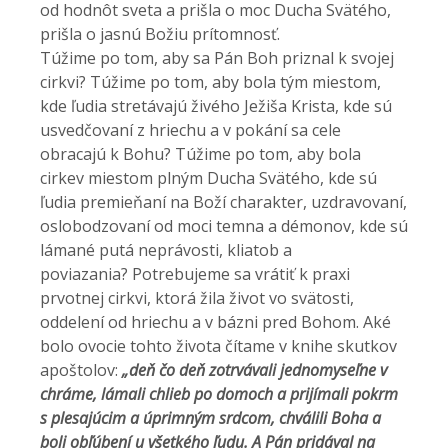
od hodnôt sveta a prišla o moc Ducha Svätého,
prišla o jasnú Božiu prítomnosť.
Túžime po tom, aby sa Pán Boh priznal k svojej
cirkvi? Túžime po tom, aby bola tým miestom,
kde ľudia stretávajú živého Ježiša Krista, kde sú
usvedčovaní z hriechu a v pokání sa cele
obracajú k Bohu? Túžime po tom, aby bola
cirkev miestom plným Ducha Svätého, kde sú
ľudia premieňaní na Boží charakter, uzdravovaní,
oslobodzovaní od moci temna a démonov, kde sú
lámané putá neprávosti, kliatob a
poviazania? Potrebujeme sa vrátiť k praxi
prvotnej cirkvi, ktorá žila život vo svätosti,
oddelení od hriechu a v bázni pred Bohom. Aké
bolo ovocie tohto života čítame v knihe skutkov
apoštolov:
„deň čo deň zotrvávali jednomyseľne v
chráme, lámali chlieb po domoch a prijímali pokrm
s plesajúcim a úprimným srdcom,
chválili Boha a
boli obľúbení u všetkého ľudu. A Pán pridával na