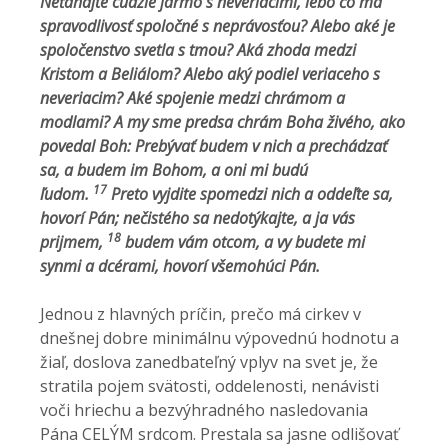
Neťahajte cudzie jarmo s neveriacimi, lebo čo má
spravodlivosť spoločné s neprávosťou? Alebo aké je
spoločenstvo svetla s tmou?
Aká zhoda medzi
Kristom a Beliálom? Alebo aký podiel veriaceho s
neveriacim?
Aké spojenie medzi chrámom a
modlami? A my sme predsa chrám Boha živého, ako
povedal Boh: Prebývať budem v nich a prechádzať
sa, a budem im Bohom, a oni mi budú
17
ľudom.
Preto vyjdite spomedzi nich a oddeľte sa,
hovorí Pán; nečistého sa nedotýkajte, a ja vás
18
prijmem,
budem vám otcom, a vy budete mi
synmi a dcérami, hovorí všemohúci Pán.
Jednou z hlavných príčin, prečo má cirkev v
dnešnej dobre minimálnu výpovednú hodnotu a
žiaľ, doslova zanedbateľný vplyv na svet je, že
stratila pojem svätosti, oddelenosti, nenávisti
voči hriechu a bezvýhradného nasledovania
Pána CELÝM srdcom. Prestala sa jasne odlišovať