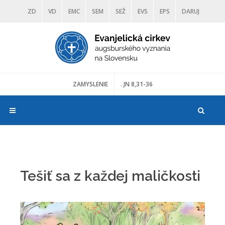
ZD
VD
EMC
SEM
SEŽ
EVS
EPS
DARUJ
DIAKONIA
ŠKOLY
TRANOSCIUS
MÚZEÁ
ZAMYSLENIE
. JN 8,31-36
Tešiť sa z každej maličkosti