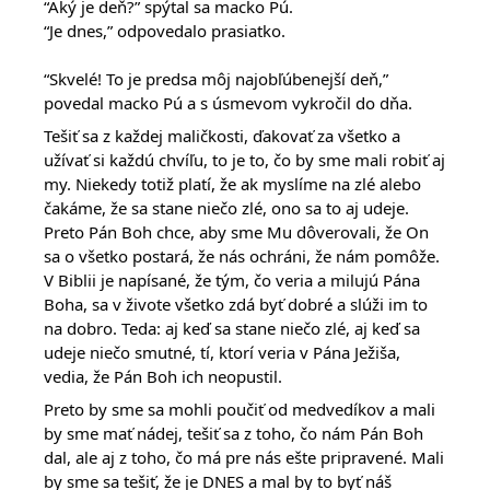
“Aký je deň?” spýtal sa macko Pú.
“Je dnes,” odpovedalo prasiatko.
“Skvelé! To je predsa môj najobľúbenejší deň,”
povedal macko Pú a s úsmevom vykročil do dňa.
Tešiť sa z každej maličkosti, ďakovať za všetko a
užívať si každú chvíľu, to je to, čo by sme mali robiť aj
my. Niekedy totiž platí, že ak myslíme na zlé alebo
čakáme, že sa stane niečo zlé, ono sa to aj udeje.
Preto Pán Boh chce, aby sme Mu dôverovali, že On
sa o všetko postará, že nás ochráni, že nám pomôže.
V Biblii je napísané, že tým, čo veria a milujú Pána
Boha, sa v živote všetko zdá byť dobré a slúži im to
na dobro. Teda: aj keď sa stane niečo zlé, aj keď sa
udeje niečo smutné, tí, ktorí veria v Pána Ježiša,
vedia, že Pán Boh ich neopustil.
Preto by sme sa mohli poučiť od medvedíkov a mali
by sme mať nádej, tešiť sa z toho, čo nám Pán Boh
dal, ale aj z toho, čo má pre nás ešte pripravené. Mali
by sme sa tešiť, že je DNES a mal by to byť náš