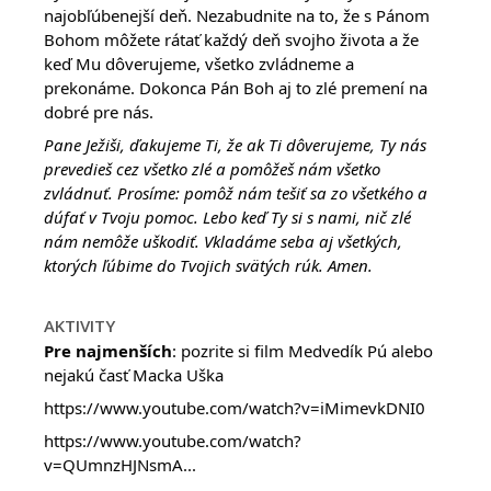
najobľúbenejší deň. Nezabudnite na to, že s Pánom
Bohom môžete rátať každý deň svojho života a že
keď Mu dôverujeme, všetko zvládneme a
prekonáme. Dokonca Pán Boh aj to zlé premení na
dobré pre nás.
Pane Ježiši, ďakujeme Ti, že ak Ti dôverujeme, Ty nás
prevedieš cez všetko zlé a pomôžeš nám všetko
zvládnuť. Prosíme: pomôž nám tešiť sa zo všetkého a
dúfať v Tvoju pomoc. Lebo keď Ty si s nami, nič zlé
nám nemôže uškodiť. Vkladáme seba aj všetkých,
ktorých ľúbime do Tvojich svätých rúk. Amen.
AKTIVITY
Pre najmenších
: pozrite si film Medvedík Pú alebo
nejakú časť Macka Uška
https://www.youtube.com/watch?v=iMimevkDNI0
https://www.youtube.com/watch?
v=QUmnzHJNsmA...