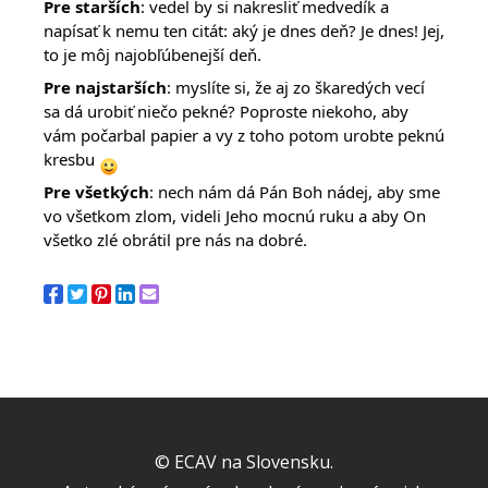
Pre starších
: vedel by si nakresliť medvedík a
napísať k nemu ten citát: aký je dnes deň? Je dnes! Jej,
to je môj najobľúbenejší deň.
Pre najstarších
: myslíte si, že aj zo škaredých vecí
sa dá urobiť niečo pekné? Poproste niekoho, aby
vám počarbal papier a vy z toho potom urobte peknú
kresbu
Pre všetkých
: nech nám dá Pán Boh nádej, aby sme
vo všetkom zlom, videli Jeho mocnú ruku a aby On
všetko zlé obrátil pre nás na dobré.
© ECAV na Slovensku.