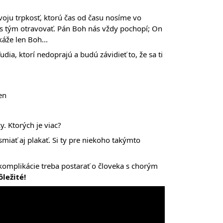
oju trpkosť, ktorú čas od času nosíme vo
 s tým otravovať. Pán Boh nás vždy pochopí; On
áže len Boh...
udia, ktorí nedoprajú a budú závidieť to, že sa ti
en
ky. Ktorých je viac?
miať aj plakať. Si ty pre niekoho takýmto
 komplikácie treba postarať o človeka s chorým
ôležité!