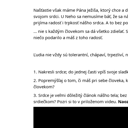
Našťastie však máme Pána Ježiša, ktorý chce a 
svojom srdci. U Neho sa nemusíme báť, že sa n
prijíma radosť i trpkosť nášho srdca. A to bez 
... nie s každým človekom sa dá všetko zdieľať. Sú
niečo podarilo a máš z toho radosť.
Ľudia nie vždy sú tolerantní, chápaví, trpezliví
1. Nakresli srdce; do jednej časti vpíš svoje sladk
2. Popremýšľaj o tom, či máš pri sebe človeka, k
človekom?
3. Srdce je veľmi dôležitý článok nášho tela; be
srdiečkom? Pozri si to v priloženom videu.
Naoz