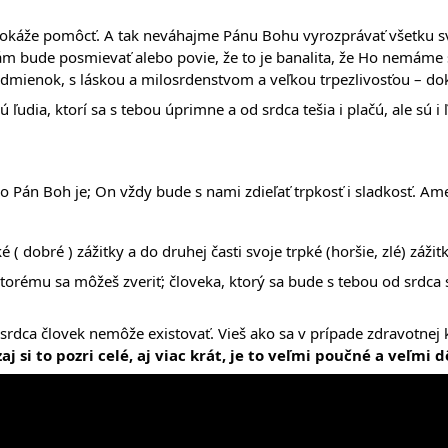
dokáže pomôcť. A tak neváhajme Pánu Bohu vyrozprávať všetku sv
ám bude posmievať alebo povie, že to je banalita, že Ho nemáme
podmienok, s láskou a milosrdenstvom a veľkou trpezlivosťou – dok
 ľudia, ktorí sa s tebou úprimne a od srdca tešia i plačú, ale sú i ľ
, no Pán Boh je; On vždy bude s nami zdieľať trpkosť i sladkosť. Am
é ( dobré ) zážitky a do druhej časti svoje trpké (horšie, zlé) zážit
torému sa môžeš zveriť; človeka, ktorý sa bude s tebou od srdca s
z srdca človek nemôže existovať. Vieš ako sa v prípade zdravotnej
aj si to pozri celé, aj viac krát, je to veľmi poučné a veľmi d