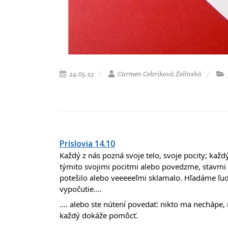
24.05.23
Carmen Cebriková Želinská
Príslovia 14.10
Každý z nás pozná svoje telo, svoje pocity; každý
týmito svojimi pocitmi alebo povedzme, stavmi 
potešilo alebo veeeeeľmi sklamalo. Hľadáme ľud
vypočutie....
.... alebo ste nútení povedať: nikto ma nechápe,
každý dokáže pomôcť.