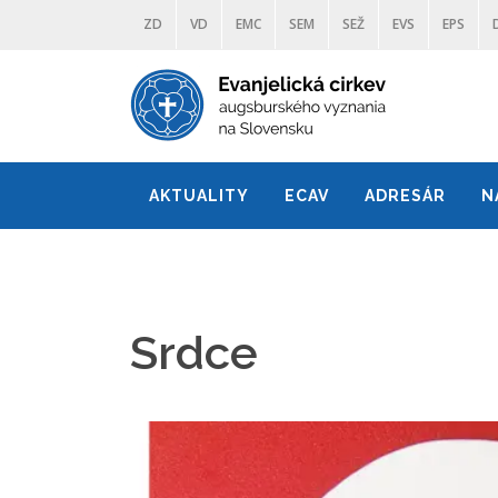
ZD
VD
EMC
SEM
SEŽ
EVS
EPS
AKTUALITY
ECAV
ADRESÁR
N
Srdce