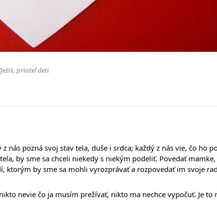
Ježiš, priateľ detí
 z nás pozná svoj stav tela, duše i srdca; každý z nás vie, čo ho 
tela, by sme sa chceli niekedy s niekým podeliť. Povedať mamke,
í, ktorým by sme sa mohli vyrozprávať a rozpovedať im svoje rado
 nikto nevie čo ja musím prežívať, nikto ma nechce vypočuť. Je to 