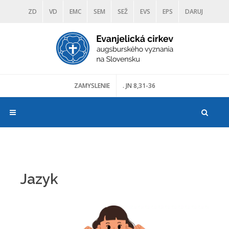
ZD
VD
EMC
SEM
SEŽ
EVS
EPS
DARUJ
DIAKONIA
ŠKOLY
TRANOSCIUS
MÚZEÁ
ZAMYSLENIE
. JN 8,31-36
Jazyk