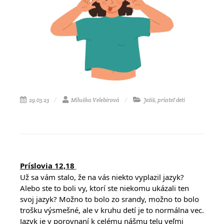
29.03.23
Miluška Velebírová
Ježiš, priateľ detí
Príslovia 12,18
Už sa vám stalo, že na vás niekto vyplazil jazyk? 
Alebo ste to boli vy, ktorí ste niekomu ukázali ten 
svoj jazyk? Možno to bolo zo srandy, možno to bolo 
trošku výsmešné, ale v kruhu detí je to normálna vec. 
Jazyk je v porovnaní k celému nášmu telu veľmi 