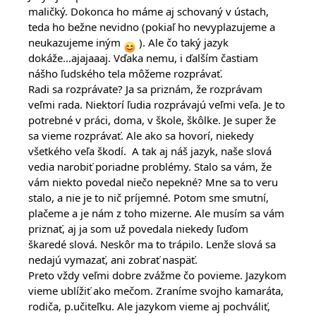
maličký. Dokonca ho máme aj schovaný v ústach, 
teda ho bežne nevidno (pokiaľ ho nevyplazujeme a 
neukazujeme iným 
 ). Ale čo taký jazyk 
dokáže...ajajaaaj. Vďaka nemu, i ďalším častiam 
nášho ľudského tela môžeme rozprávať.
Radi sa rozprávate? Ja sa priznám, že rozprávam 
veľmi rada. Niektorí ľudia rozprávajú veľmi veľa. Je to 
potrebné v práci, doma, v škole, škôlke. Je super že 
sa vieme rozprávať. Ale ako sa hovorí, niekedy 
všetkého veľa škodí.  A tak aj náš jazyk, naše slová 
vedia narobiť poriadne problémy. Stalo sa vám, že 
vám niekto povedal niečo nepekné? Mne sa to veru 
stalo, a nie je to nič príjemné. Potom sme smutní, 
plačeme a je nám z toho mizerne. Ale musím sa vám 
priznať, aj ja som už povedala niekedy ľuďom 
škaredé slová. Neskôr ma to trápilo. Lenže slová sa 
nedajú vymazať, ani zobrať naspäť.
Preto vždy veľmi dobre zvážme čo povieme. Jazykom 
vieme ublížiť ako mečom. Zraníme svojho kamaráta, 
rodiča, p.učiteľku. Ale jazykom vieme aj pochváliť, 