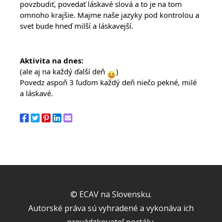
povzbudiť, povedať láskavé slová a to je na tom 
omnoho krajšie. Majme naše jazyky pod kontrolou a 
svet bude hneď milší a láskavejší.
Aktivita na dnes:
(ale aj na každý ďalší deň 
)
Povedz aspoň 3 ľuďom každý deň niečo pekné, milé 
a láskavé.
© ECAV na Slovensku.
Autorské práva sú vyhradené a vykonáva ich