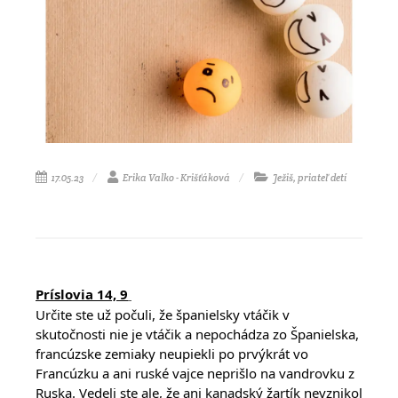
17.05.23
Erika Valko - Krišťáková
Ježiš, priateľ detí
Príslovia 14, 9
Určite ste už počuli, že španielsky vtáčik v
skutočnosti nie je vtáčik a nepochádza zo Španielska,
francúzske zemiaky neupiekli po prvýkrát vo
Francúzku a ani ruské vajce neprišlo na vandrovku z
Ruska. Vedeli ste ale, že ani kanadský žartík nevznikol