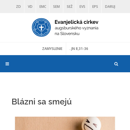
ZD
VD
EMC
SEM
SEŽ
EVS
EPS
DARUJ
DIAKONIA
ŠKOLY
TRANOSCIUS
MÚZEÁ
ZAMYSLENIE
. JN 8,31-36
Blázni sa smejú