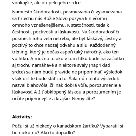
vonkajšie, ale otupelo jeho srdce.
Namiesto škodoradosti, posmievania či vysmievania
sa hriechu nás Božie Slovo pozýva k niečomu
omnoho vznešenejšiemu. K statočnosti, teda k
čestnosti, poctivosti a láskavosti. Na škodoradosť či
posmech toho veľa netreba, ale byť láskavý, čestný a
poctivý to chce naozaj odvahu a silu. Každodenný
tréning, ktorý je občas aspoň taký náročný, ako ten
vo fitku. A možno to ako v tom fitku bude na začiatku
aj trochu namáhavé a niektoré svaly (napríklad
srdce) sa nám budú pravidelne pripomínať, výsledok
však určite bude stáť za to. Šalamún tento výsledok
nazval blahovôľa, či inak dobrá vôľa, porozumenie a
láskavosť. A žiť obklopený láskou a porozumením je
určite príjemnejšie a krajšie. Nemyslíte?
Aktivity:
Počul si už niekedy o kanadskom žartíku? Vyparatil si
ho niekomu? Ako to dopadlo?