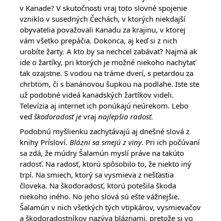
v Kanade? V skutočnosti vraj toto slovné spojenie
vzniklo v susedných Čechách, v ktorých niekdajší
obyvatelia považovali Kanadu za krajinu, v ktorej
vám všetko prepáčia. Dokonca, aj keď si z nich
urobíte žarty. A kto by sa nechcel zabávať? Najmä ak
ide o žartíky, pri ktorých je možné niekoho nachytať
tak ozajstne. S vodou na tráme dverí, s petardou za
chrbtom, či s banánovou šupkou na podlahe. Iste ste
už podobné videá kanadských žartíkov videli.
Televízia aj internet ich ponúkajú neúrekom. Lebo
veď
škodoradosť je
vraj
najlepšia radosť.
Podobnú myšlienku zachytávajú aj dnešné slová z
knihy Prísloví.
Blázni sa smejú z viny
. Pri ich počúvaní
sa zdá, že múdry Šalamún myslí práve na takúto
radosť. Na radosť, ktorú spôsobilo to, že niekto iný
trpí. Na smiech, ktorý sa vysmieva z nešťastia
človeka. Na škodoradosť, ktorú potešila škoda
niekoho iného. No jeho slová sú ešte vážnejšie.
Šalamún v nich všetkých tých vtipkárov, vysmievačov
a škodoradostníkov nazýva bláznami, pretože si vo