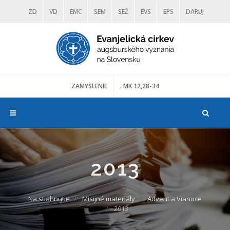
ZD
VD
EMC
SEM
SEŽ
EVS
EPS
DARUJ
DIAKONIA
ŠKOLY
TRANOSCIUS
MÚZEÁ
ZAMYSLENIE
. MK 12,28-34
2013
Na stiahnutie
Misijné materiály
Advent a Vianoce
2013