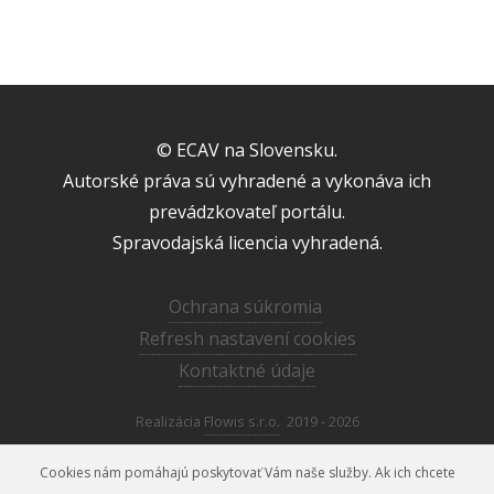
© ECAV na Slovensku.
Autorské práva sú vyhradené a vykonáva ich
prevádzkovateľ portálu.
Spravodajská licencia vyhradená.
Ochrana súkromia
Refresh nastavení cookies
Kontaktné údaje
Realizácia
Flowis s.r.o.
2019 - 2026
Cookies nám pomáhajú poskytovať Vám naše služby. Ak ich chcete