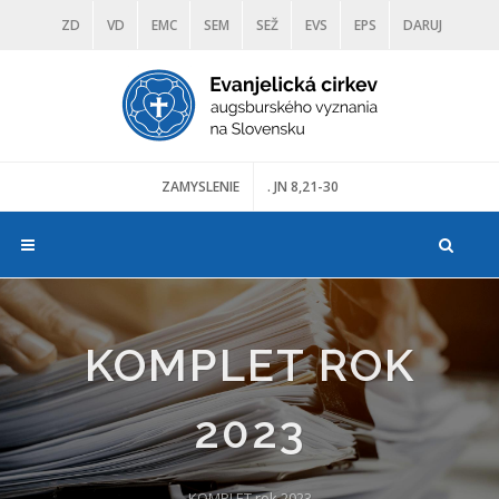
ZD
VD
EMC
SEM
SEŽ
EVS
EPS
DARUJ
DIAKONIA
ŠKOLY
TRANOSCIUS
MÚZEÁ
ZAMYSLENIE
. JN 8,21-30
KOMPLET ROK
2023
KOMPLET rok 2023