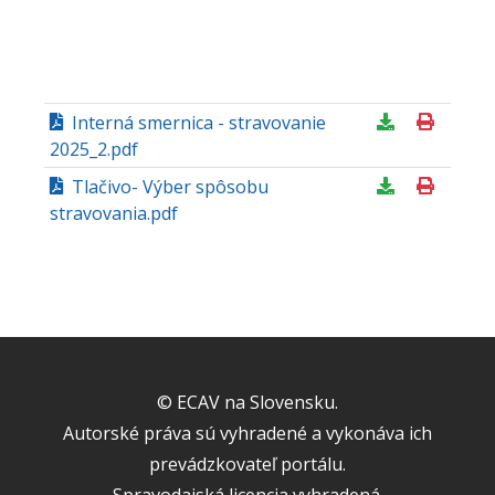
Interná smernica - stravovanie
2025_2.pdf
Tlačivo- Výber spôsobu
stravovania.pdf
© ECAV na Slovensku.
Autorské práva sú vyhradené a vykonáva ich
prevádzkovateľ portálu.