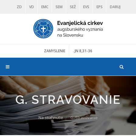
ZD
VD
EMC
SEM
SEŽ
EVS
EPS
DARUJ
DIAKONIA
ŠKOLY
TRANOSCIUS
MÚZEÁ
ZAMYSLENIE
. JN 8,31-36
G. STRAVOVANIE
Na stiahnutie
G. Stravovanie