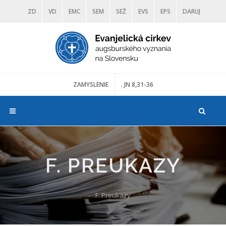
ZD
VD
EMC
SEM
SEŽ
EVS
EPS
DARUJ
DIAKONIA
ŠKOLY
TRANOSCIUS
MÚZEÁ
ZAMYSLENIE
. JN 8,31-36
F. PREUKAZY
F. Preukazy