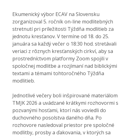
Ekumenický výbor ECAV na Slovensku
zorganizoval 5. ročník on-line modlitebných
stretnutí pri príležitosti Týždňa modlitieb za
jednotu kresťanov. V termíne od 18. do 25.
januára sa každý večer o 18:30 hod. stretávali
veriaci z rôznych kresťanských cirkví, aby sa
prostredníctvom platformy Zoom spojili v
spoločnej modlitbe a rozjímaní nad biblickými
textami a témami tohtoročného Týždňa
modlitieb.
Jednotlivé večery boli inšpirované materiálom
TMJK 2026 a uvádzané krátkymi rozhovormi s
pozvanými hosťami, ktorí nás voviedli do
duchovného posolstva daného dňa. Po
rozhovore nasledoval priestor pre spoločné
modlitby, prosby a ďakovania, v ktorých sa