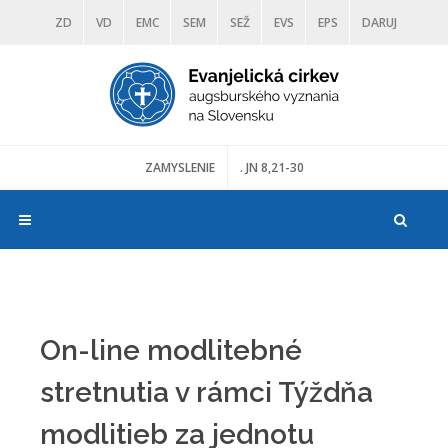
ZD
VD
EMC
SEM
SEŽ
EVS
EPS
DARUJ
DIAKONIA
ŠKOLY
TRANOSCIUS
MÚZEÁ
ZAMYSLENIE
. JN 8,21-30
On-line modlitebné
stretnutia v rámci Týždňa
modlitieb za jednotu