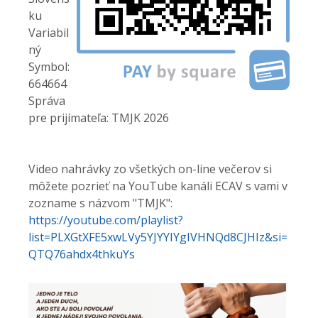
ku
Variabil
ný
Symbol:
664664
Správa
pre prijímateľa: TMJK 2026
Video nahrávky zo všetkých on-line večerov si
môžete pozrieť na YouTube kanáli ECAV s vami v
zozname s názvom "TMJK":
https://youtube.com/playlist?
list=PLXGtXFE5xwLVy5YJYYIYgIVHNQd8CJHIz&si=
QTQ76ahdx4thkuYs