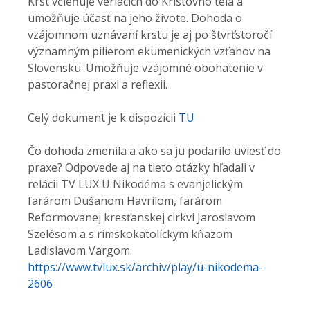
Krst včleňuje veriacich do Kristovho tela a
umožňuje účasť na jeho živote. Dohoda o
vzájomnom uznávaní krstu je aj po štvrťstoročí
významným pilierom ekumenických vzťahov na
Slovensku. Umožňuje vzájomné obohatenie v
pastoračnej praxi a reflexii.
Celý dokument je k dispozícii
TU
Čo dohoda zmenila a ako sa ju podarilo uviesť do
praxe? Odpovede aj na tieto otázky hľadali v
relácii TV LUX U Nikodéma s evanjelickým
farárom Dušanom Havrilom, farárom
Reformovanej kresťanskej cirkvi Jaroslavom
Szelésom a s rímskokatolíckym kňazom
Ladislavom Vargom.
https://www.tvlux.sk/archiv/play/u-nikodema-
2606