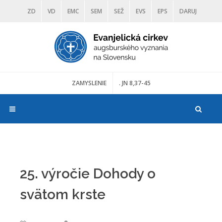
ZD
VD
EMC
SEM
SEŽ
EVS
EPS
DARUJ
DIAKONIA
ŠKOLY
TRANOSCIUS
MÚZEÁ
ZAMYSLENIE
. JN 8,37-45
25. výročie Dohody o
svätom krste