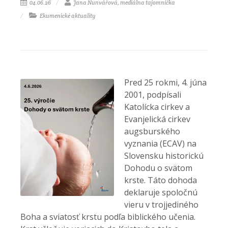
04.06.26
Jana Nunvářová, mediálna tajomníčka
Ekumenické aktuality
Pred 25 rokmi, 4. júna
2001, podpísali
Katolícka cirkev a
Evanjelická cirkev
augsburského
vyznania (ECAV) na
Slovensku historickú
Dohodu o svätom
krste. Táto dohoda
deklaruje spoločnú
vieru v trojjediného
Boha a sviatosť krstu podľa biblického učenia.