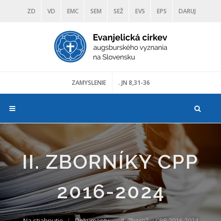
ZD
VD
EMC
SEM
SEŽ
EVS
EPS
DARUJ
DIAKONIA
ŠKOLY
TRANOSCIUS
MÚZEÁ
ZAMYSLENIE
. JN 8,31-36
II. ZBORNÍKY CPP
2016-2024
Na stiahnutie
Dokumenty
II. Zborníky CPP 2016-2024