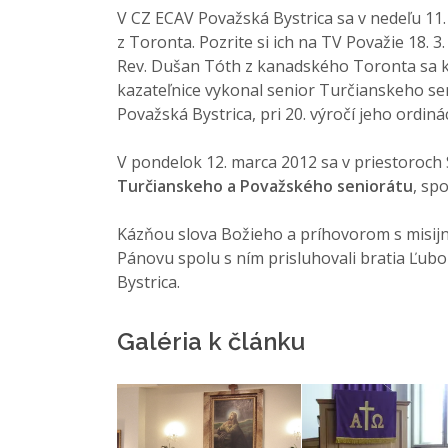
V CZ ECAV Považská Bystrica sa v nedeľu 11. 
z Toronta. Pozrite si ich na TV Považie 18. 3.
Rev. Dušan Tóth z kanadského Toronta sa 
kazateľnice vykonal senior Turčianskeho se
Považská Bystrica, pri 20. výročí jeho ordi
V pondelok 12. marca 2012 sa v priestoroch 
Turčianskeho a Považského seniorátu
, sp
Kázňou slova Božieho a príhovorom s misijný
Pánovu spolu s ním prisluhovali bratia Ľub
Bystrica.
Galéria k článku