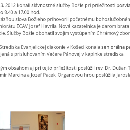
3. 2012 konali slávnostné služby Božie pri príležitosti posvi
 o 8.40 a 17.00 hod.
kázňou slova Božieho prihovoril početnému bohoslužobném
niorátu ECAV Jozef Havrila. Nová kazateľnica je darom bra
nácie. Služby Božie obohatil svojím vystúpením Chrámový zbor
Strediska Evanjelickej diakonie v Košeci konala
seniorálna 
ojená s prisluhovaním Večere Pánovej v kaplnke strediska.
m obsahom aj pri tejto príležitosti poslúžil rev. Dr. Duša
omír Marcina a Jozef Pacek. Organovou hrou poslúžila Jaros