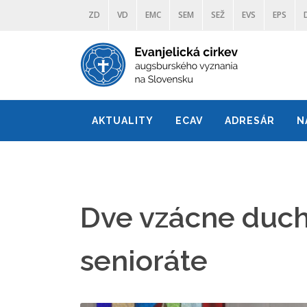
ZD
VD
EMC
SEM
SEŽ
EVS
EPS
AKTUALITY
ECAV
ADRESÁR
N
Dve vzácne ducho
senioráte