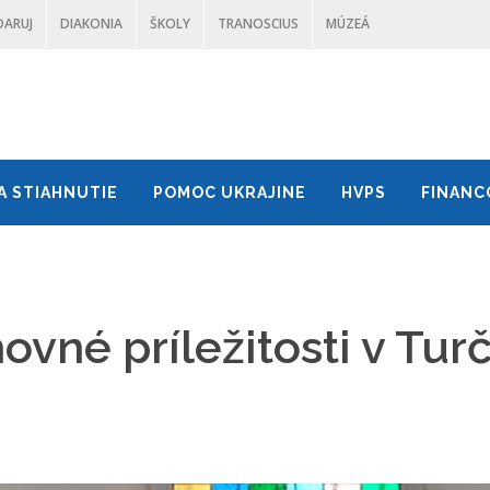
DARUJ
DIAKONIA
ŠKOLY
TRANOSCIUS
MÚZEÁ
A STIAHNUTIE
POMOC UKRAJINE
HVPS
FINANC
vné príležitosti v Tu