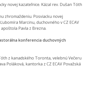
acky novej kazateľnice. Kázal rev. Dušan Tóth
u zhromaždeniu. Posviacku novej
ta Ľubomíra Marcinu, duchovného v CZ ECAV
 apoštola Pavla z Brezna.
pastorálna konferencia duchovných
n Tóth z kanadského Toronta, velebnú Večeru
lava Poláková, kantorka z CZ ECAV Považská