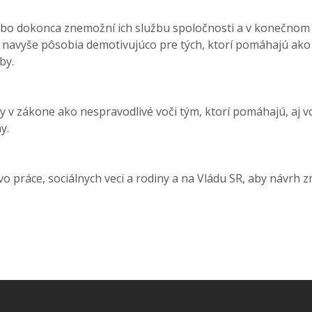
o dokonca znemožní ich službu spoločnosti a v konečnom dô
avyše pôsobia demotivujúco pre tých, ktorí pomáhajú ako d
by.
 zákone ako nespravodlivé voči tým, ktorí pomáhajú, aj voč
y.
o práce, sociálnych veci a rodiny a na Vládu SR, aby návrh 