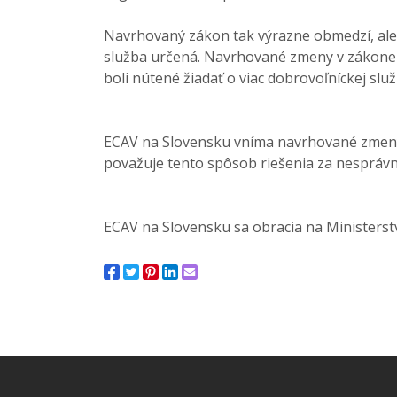
Navrhovaný zákon tak výrazne obmedzí, aleb
služba určená. Navrhované zmeny v zákone n
boli nútené žiadať o viac dobrovoľníckej služ
ECAV na Slovensku vníma navrhované zmeny v
považuje tento spôsob riešenia za nesprávn
ECAV na Slovensku sa obracia na Ministerstv