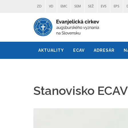
ZD
VD
EMC
SEM
SEŽ
EVS
EPS
AKTUALITY
ECAV
ADRESÁR
N
Stanovisko ECAV