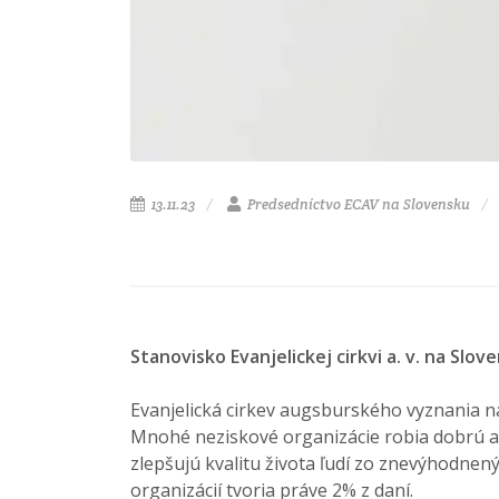
13.11.23
Predsedníctvo ECAV na Slovensku
Stanovisko Evanjelickej cirkvi a. v. na S
Evanjelická cirkev augsburského vyznania 
Mnohé neziskové organizácie robia dobrú a 
zlepšujú kvalitu života ľudí zo znevýhodnen
organizácií tvoria práve 2% z daní.