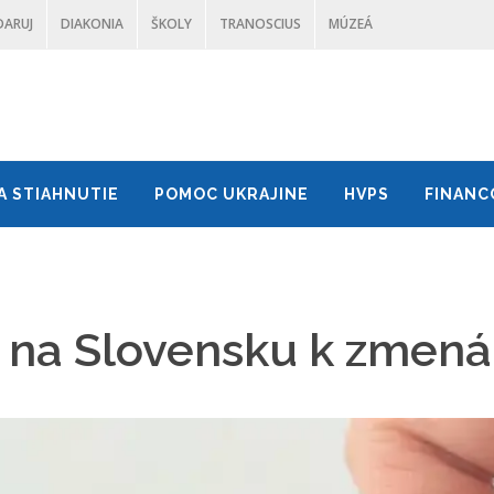
DARUJ
DIAKONIA
ŠKOLY
TRANOSCIUS
MÚZEÁ
A STIAHNUTIE
POMOC UKRAJINE
HVPS
FINANC
 na Slovensku k zmená