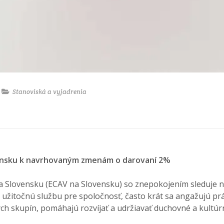
Stanoviská a vyjadrenia
lovensku k navrhovaným zmenám o darovaní 2%
na Slovensku (ECAV na Slovensku) so znepokojením sleduje 
užitočnú službu pre spoločnosť, často krát sa angažujú prá
ých skupín, pomáhajú rozvíjať a udržiavať duchovné a kultúrn