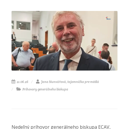
21.06.26
Jana Nunvářová, tajomníčka pre médiá
Príhovory generálneho biskupa
Nedeľný príhovor generálneho biskupa ECAV, 