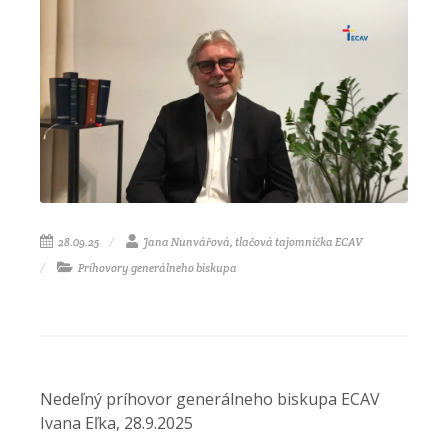
28.09.25
Jana Nunvářová, tlačová tajomníčka ECAV
Príhovory generálneho biskupa
Nedeľný príhovor generálneho biskupa ECAV
Ivana Eľka, 28.9.2025