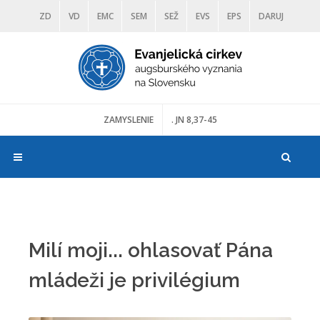
ZD
VD
EMC
SEM
SEŽ
EVS
EPS
DARUJ
DIAKONIA
ŠKOLY
TRANOSCIUS
MÚZEÁ
ZAMYSLENIE
. JN 8,37-45
Milí moji... ohlasovať Pána
mládeži je privilégium