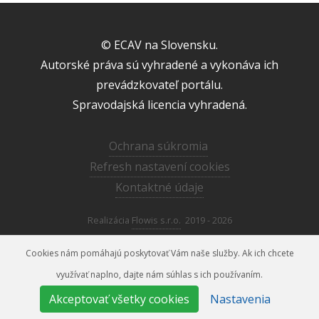
© ECAV na Slovensku.
Autorské práva sú vyhradené a vykonáva ich
prevádzkovateľ portálu.
Spravodajská licencia vyhradená.
Ochrana súkromia
Refresh nastavení cookies
Kontaktné údaje
Realizácia
Flowis s.r.o.
2019 - 2026
Cookies nám pomáhajú poskytovať Vám naše služby. Ak ich chcete
využívať naplno, dajte nám súhlas s ich používaním.
media@ecav.sk
02/59 201 220
Akceptovať všetky cookies
Nastavenia