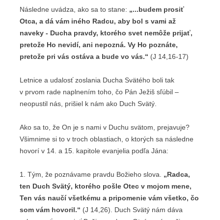
Následne uvádza, ako sa to stane:
„...budem prosiť
Otca, a dá vám iného Radcu, aby bol s vami až
naveky - Ducha pravdy, ktorého svet nemôže prijať,
pretože Ho nevidí, ani nepozná. Vy Ho poznáte,
pretože pri vás ostáva a bude vo vás.“
(J 14,16-17)
Letnice a udalosť zoslania Ducha Svätého boli tak
v prvom rade naplnením toho, čo Pán Ježiš sľúbil –
neopustil nás, prišiel k nám ako Duch Svätý.
Ako sa to, že On je s nami v Duchu svätom, prejavuje?
Všimnime si to v troch oblastiach, o ktorých sa následne
hovorí v 14. a 15. kapitole evanjelia podľa Jána:
1. Tým, že poznávame pravdu Božieho slova.
„Radca,
ten Duch Svätý, ktorého pošle Otec v mojom mene,
Ten vás naučí všetkému a pripomenie vám všetko, čo
som vám hovoril.“
(J 14,26). Duch Svätý nám dáva