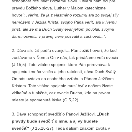
schopnosť rozumieť Božiemu slovu. Otvára nám oči pre
pravdu Božieho slova. Luther v Malom katechizme
hovorí:
„Verím, že ja z vlastného rozumu ani zo svojej sily
nemôžem v Ježiša Krista, svojho Pána veriť, ani k Nemu
prísť, ale že ma Duch Svätý evanjeliom povolal, svojimi
darmi osvietil, v pravej viere posvätil a zachoval...“.
2. Dáva silu žiť podľa evanjelia. Pán Ježiš hovorí, že keď
zostávame v Ňom a On v nás, tak prinášame veľa ovocia
(J 15,5). Toto vitálne spojenie ktoré Pán prirovnáva k
spojeniu kmeňa viniča a jeho ratolestí, dáva Duch Svätý.
On nás uvádza do osobného vzťahu s Pánom Ježišom
Kristom. Toto vitálne spojenie musí byť v našom živote
viditeľné a funkčné, cez ovocie Ducha, kde na prvom
mieste je spomenutá láska (G 5,22).
3. Dáva schopnosť svedčiť o Pánovi Ježišovi.
„Duch
pravdy bude svedčiť o mne, a aj vy budete
svedčiť“
(J 15,26-27). Teda ďalším znakom života v