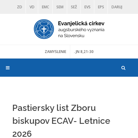
ZD
VD
EMC
SEM
SEŽ
EVS
EPS
DARUJ
DIAKONIA
ŠKOLY
TRANOSCIUS
MÚZEÁ
ZAMYSLENIE
. JN 8,21-30
Pastiersky list Zboru
biskupov ECAV- Letnice
2026