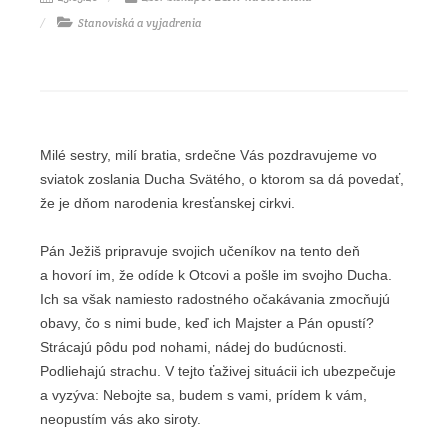
Stanoviská a vyjadrenia
Milé sestry, milí bratia, srdečne Vás pozdravujeme vo
sviatok zoslania Ducha Svätého, o ktorom sa dá povedať,
že je dňom narodenia kresťanskej cirkvi.
Pán Ježiš pripravuje svojich učeníkov na tento deň
a hovorí im, že odíde k Otcovi a pošle im svojho Ducha.
Ich sa však namiesto radostného očakávania zmocňujú
obavy, čo s nimi bude, keď ich Majster a Pán opustí?
Strácajú pôdu pod nohami, nádej do budúcnosti.
Podliehajú strachu. V tejto ťaživej situácii ich ubezpečuje
a vyzýva: Nebojte sa, budem s vami, prídem k vám,
neopustím vás ako siroty.