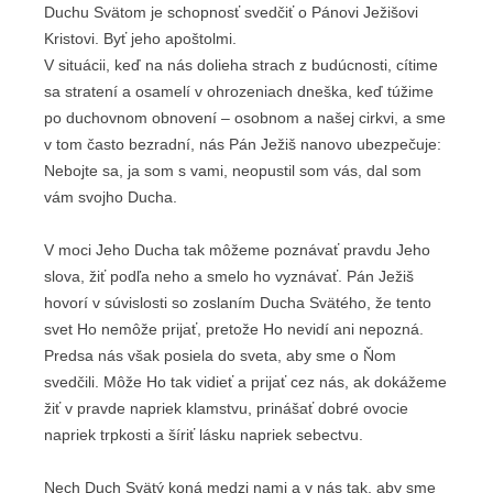
Duchu Svätom je schopnosť svedčiť o Pánovi Ježišovi
Kristovi. Byť jeho apoštolmi.
V situácii, keď na nás dolieha strach z budúcnosti, cítime
sa stratení a osamelí v ohrozeniach dneška, keď túžime
po duchovnom obnovení – osobnom a našej cirkvi, a sme
v tom často bezradní, nás Pán Ježiš nanovo ubezpečuje:
Nebojte sa, ja som s vami, neopustil som vás, dal som
vám svojho Ducha.
V moci Jeho Ducha tak môžeme poznávať pravdu Jeho
slova, žiť podľa neho a smelo ho vyznávať. Pán Ježiš
hovorí v súvislosti so zoslaním Ducha Svätého, že tento
svet Ho nemôže prijať, pretože Ho nevidí ani nepozná.
Predsa nás však posiela do sveta, aby sme o Ňom
svedčili. Môže Ho tak vidieť a prijať cez nás, ak dokážeme
žiť v pravde napriek klamstvu, prinášať dobré ovocie
napriek trpkosti a šíriť lásku napriek sebectvu.
Nech Duch Svätý koná medzi nami a v nás tak, aby sme