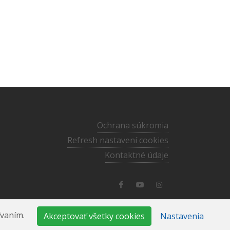
Ochrana súkromia
Refresh nastavení cookies
Kontaktné údaje
media@ecav.sk
·
02/59 201 220
ívaním.
Akceptovať všetky cookies
Nastavenia