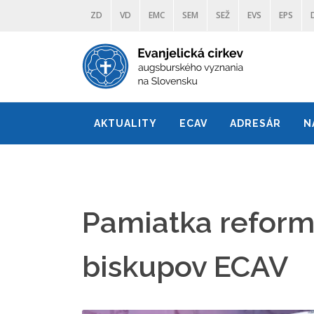
ZD
VD
EMC
SEM
SEŽ
EVS
EPS
AKTUALITY
ECAV
ADRESÁR
N
Pamiatka reformá
biskupov ECAV