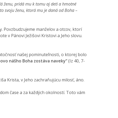
á ženu, pridá mu k tomu aj deti a hmotné
kto svoju ženu, ktorá mu je daná od Boha –
ny. Povzbudzujeme manželov a otcov, ktorí
te v Pánovi Ježišovi Kristovi a Jeho slovu.
utočnosť našej pominuteľnosti, o ktorej bolo
.slovo nášho Boha zostáva naveky“
(Iz 40, 7-
iša Krista, v Jeho zachraňujúcu milosť, áno.
aždom čase a za každých okolností. Toto vám