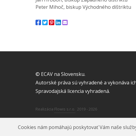
Peter Mihoč, biskup Východného dištriktu
© ECAV na Slovensku.
Autorské práva sú vyhradené a vykonáva ich
Spravodajská licencia vyhradená.
Realizácia
Flowis s.r.o.
2019 - 2026
Cookies nám pomáhajú poskytovať Vám naše služby. A