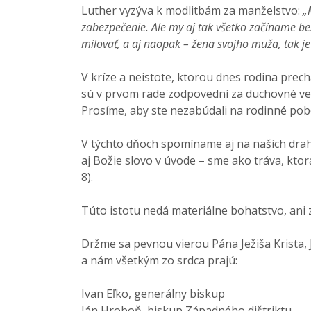
Luther vyzýva k modlitbám za manželstvo:
„
zabezpečenie. Ale my aj tak všetko začíname be
milovať, a aj naopak – žena svojho muža, tak je 
V kríze a neistote, ktorou dnes rodina pre
sú v prvom rade zodpovední za duchovné veden
Prosíme, aby ste nezabúdali na rodinné pob
V týchto dňoch spomíname aj na našich drahý
aj Božie slovo v úvode – sme ako tráva, kto
8).
Túto istotu nedá materiálne bohatstvo, ani zd
Držme sa pevnou vierou Pána Ježiša Krista, 
a nám všetkým zo srdca prajú:
Ivan Eľko, generálny biskup
Ján Hroboň, biskup Západného dištriktu