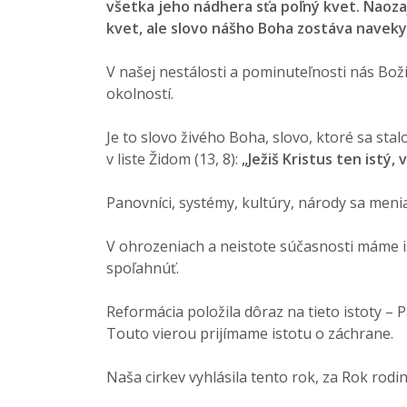
všetka jeho nádhera sťa poľný kvet. Naoza
kvet, ale slovo nášho Boha zostáva naveky
V našej nestálosti a pominuteľnosti nás Božie
okolností.
Je to slovo živého Boha, slovo, ktoré sa sta
v liste Židom (13, 8):
„Ježiš Kristus ten istý, 
Panovníci, systémy, kultúry, národy sa menia
V ohrozeniach a neistote súčasnosti máme 
spoľahnúť.
Reformácia položila dôraz na tieto istoty – P
Touto vierou prijímame istotu o záchrane.
Naša cirkev vyhlásila tento rok, za Rok rodin