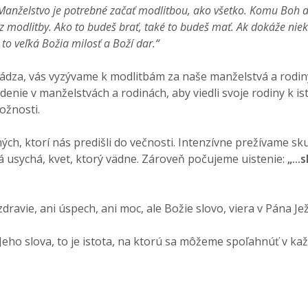
Manželstvo je potrebné začať modlitbou, ako všetko. Komu Boh d
z modlitby. Ako to budeš brať, také to budeš mať. Ak dokáže nie
to veľká Božia milosť a Boží dar.“
chádza, vás vyzývame k modlitbám za naše manželstvá a rodi
ie v manželstvách a rodinách, aby viedli svoje rodiny k isto
ožnosti.
ch, ktorí nás predišli do večnosti. Intenzívne prežívame sk
rá usychá, kvet, ktorý vädne. Zároveň počujeme uistenie:
„..
ravie, ani úspech, ani moc, ale Božie slovo, viera v Pána Jež
Jeho slova, to je istota, na ktorú sa môžeme spoľahnúť v k