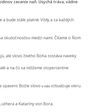
podinov zavanie naň. Usychá tráva, vädne
je a bude stále platné. Vždy a za každých
alo sa skutočnosťou medzi nami. Čítame o Ňom
ajú, ale slovo živého Boha zostáva naveky.
valé a na čo sa môžeme stopercentne
te spasení. Božie slovo
vzbudzuje vieru.
v nás
 Luthera a Kataríny von Bora.