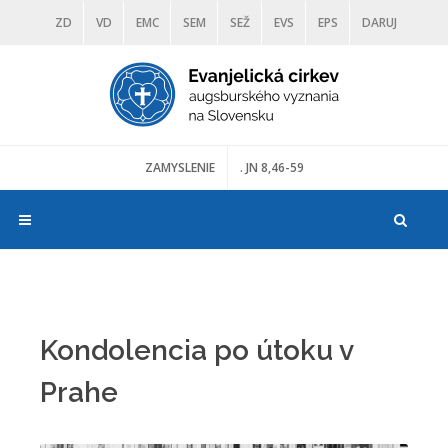
ZD
VD
EMC
SEM
SEŽ
EVS
EPS
DARUJ
DIAKONIA
ŠKOLY
TRANOSCIUS
MÚZEÁ
ZAMYSLENIE
. JN 8,46-59
Kondolencia po útoku v
Prahe