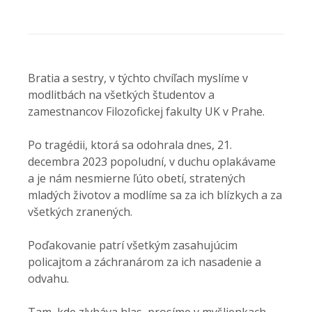
Bratia a sestry, v týchto chvíľach myslíme v
modlitbách na všetkých študentov a
zamestnancov Filozofickej fakulty UK v Prahe.
Po tragédii, ktorá sa odohrala dnes, 21.
decembra 2023 popoludní, v duchu oplakávame
a je nám nesmierne ľúto obetí, stratených
mladých životov a modlíme sa za ich blízkych a za
všetkých zranených.
Poďakovanie patrí všetkým zasahujúcim
policajtom a záchranárom za ich nasadenie a
odvahu.