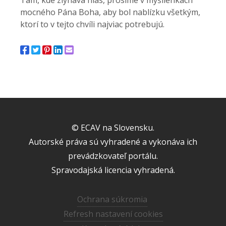
Tam, kde zlyháva hlas, prosíme v myšlienkach
mocného Pána Boha, aby bol nablízku všetkým,
ktorí to v tejto chvíli najviac potrebujú.
© ECAV na Slovensku.
Autorské práva sú vyhradené a vykonáva ich
prevádzkovateľ portálu.
Spravodajská licencia vyhradená.
Ochrana súkromia
Refresh nastavení cookies