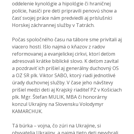
oddelenie kynológie a hipológie či hraničnej
polície, hasiči pre deti pripravili penovú show a
časť svojej práce nám predviedli aj príslušníci
Horskej záchrannej služby v Tatrách.
Počas spoločného času na tábore sme privítali aj
viacero hostí. Išlo najmä o kňazov z radov
reformovanej a evanjelickej cirkvi, ktorí deťom
adresovali krátke biblické slovo. K deťom zavítal
a pozdraviť ich prišiel aj generálny duchovný OS
a OZ SR plk. Viktor SABO, ktorý riadi jednotlivé
úrady duchovnej služby. V čase jeho návštevy
prišiel medzi deti aj Krajský riaditeľ PZ v Košiciach
plk. Mgr. Štefan MULIK, MBA či honorárny
konzul Ukrajiny na Slovensku Volodymyr
KAMARCHUK.
Tá búrka – vojna, čo zúri na Ukrajine, si
obyvatelia Ukrajiny, a najmä tieto deti nevybrali.