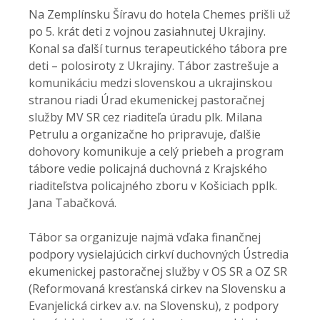
Na Zemplínsku Šíravu do hotela Chemes prišli už
po 5. krát deti z vojnou zasiahnutej Ukrajiny.
Konal sa ďalší turnus terapeutického tábora pre
deti – polosiroty z Ukrajiny. Tábor zastrešuje a
komunikáciu medzi slovenskou a ukrajinskou
stranou riadi Úrad ekumenickej pastoračnej
služby MV SR cez riaditeľa úradu plk. Milana
Petrulu a organizačne ho pripravuje, ďalšie
dohovory komunikuje a celý priebeh a program
tábore vedie policajná duchovná z Krajského
riaditeľstva policajného zboru v Košiciach pplk.
Jana Tabačková.
Tábor sa organizuje najmä vďaka finančnej
podpory vysielajúcich cirkví duchovných Ústredia
ekumenickej pastoračnej služby v OS SR a OZ SR
(Reformovaná kresťanská cirkev na Slovensku a
Evanjelická cirkev a.v. na Slovensku), z podpory