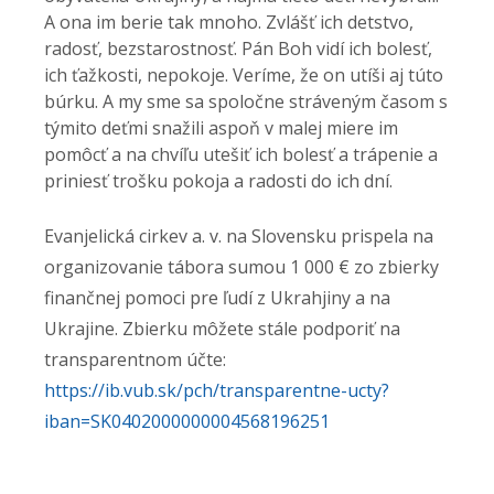
A ona im berie tak mnoho. Zvlášť ich detstvo,
radosť, bezstarostnosť. Pán Boh vidí ich bolesť,
ich ťažkosti, nepokoje. Veríme, že on utíši aj túto
búrku. A my sme sa spoločne stráveným časom s
týmito deťmi snažili aspoň v malej miere im
pomôcť a na chvíľu utešiť ich bolesť a trápenie a
priniesť trošku pokoja a radosti do ich dní.
Evanjelická cirkev a. v. na Slovensku prispela na
organizovanie tábora sumou 1 000 € zo zbierky
finančnej pomoci pre ľudí z Ukrahjiny a na
Ukrajine. Zbierku môžete stále podporiť na
transparentnom účte:
https://ib.vub.sk/pch/transparentne-ucty?
iban=SK0402000000004568196251