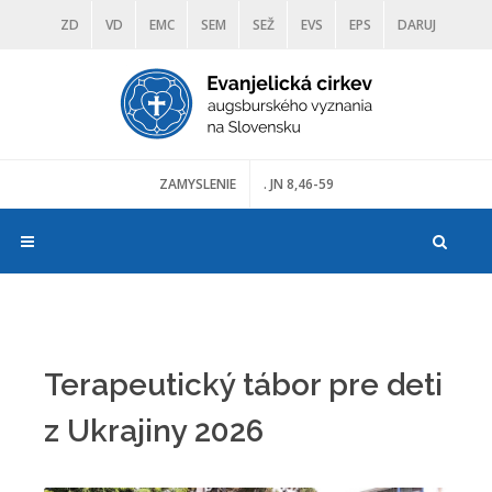
ZD
VD
EMC
SEM
SEŽ
EVS
EPS
DARUJ
DIAKONIA
ŠKOLY
TRANOSCIUS
MÚZEÁ
ZAMYSLENIE
. JN 8,46-59
Terapeutický tábor pre deti
z Ukrajiny 2026