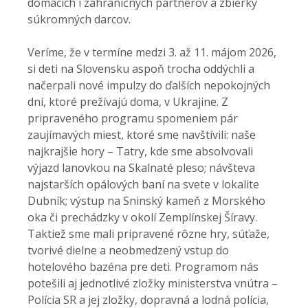
domácich i zahraničných partnerov a zbierky
súkromných darcov.
Veríme, že v termíne medzi 3. až 11. májom 2026,
si deti na Slovensku aspoň trocha oddýchli a
načerpali nové impulzy do ďalších nepokojných
dní, ktoré prežívajú doma, v Ukrajine. Z
pripraveného programu spomeniem pár
zaujímavých miest, ktoré sme navštívili: naše
najkrajšie hory – Tatry, kde sme absolvovali
výjazd lanovkou na Skalnaté pleso; návšteva
najstarších opálových baní na svete v lokalite
Dubník; výstup na Sninský kameň z Morského
oka či prechádzky v okolí Zemplínskej Šíravy.
Taktiež sme mali pripravené rôzne hry, súťaže,
tvorivé dielne a neobmedzený vstup do
hotelového bazéna pre deti. Programom nás
potešili aj jednotlivé zložky ministerstva vnútra –
Polícia SR a jej zložky, dopravná a lodná polícia,