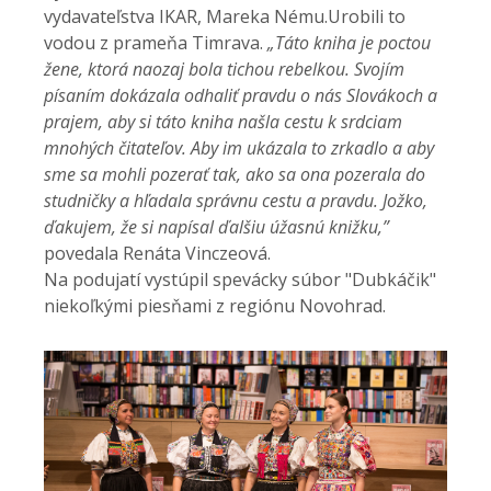
vydavateľstva IKAR, Mareka Nému.Urobili to
vodou z prameňa Timrava.
„Táto kniha je poctou
žene, ktorá naozaj bola tichou rebelkou. Svojím
písaním dokázala odhaliť pravdu o nás Slovákoch a
prajem, aby si táto kniha našla cestu k srdciam
mnohých čitateľov. Aby im ukázala to zrkadlo a aby
sme sa mohli pozerať tak, ako sa ona pozerala do
studničky a hľadala správnu cestu a pravdu. Jožko,
ďakujem, že si napísal ďalšiu úžasnú knižku,”
povedala Renáta Vinczeová.
Na podujatí vystúpil spevácky súbor "Dubkáčik"
niekoľkými piesňami z regiónu Novohrad.