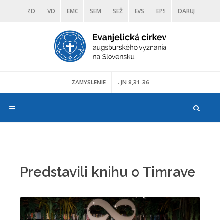
ZD
VD
EMC
SEM
SEŽ
EVS
EPS
DARUJ
DIAKONIA
ŠKOLY
TRANOSCIUS
MÚZEÁ
ZAMYSLENIE
. JN 8,31-36
Predstavili knihu o Timrave