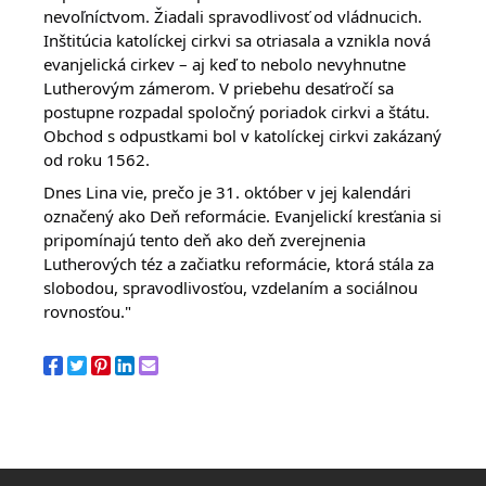
nevoľníctvom. Žiadali spravodlivosť od vládnucich. 
Inštitúcia katolíckej cirkvi sa otriasala a vznikla nová 
evanjelická cirkev – aj keď to nebolo nevyhnutne 
Lutherovým zámerom. V priebehu desaťročí sa 
postupne rozpadal spoločný poriadok cirkvi a štátu. 
Obchod s odpustkami bol v katolíckej cirkvi zakázaný 
od roku 1562.
Dnes Lina vie, prečo je 31. október v jej kalendári 
označený ako Deň reformácie. Evanjelickí kresťania si 
pripomínajú tento deň ako deň zverejnenia 
Lutherových téz a začiatku reformácie, ktorá stála za 
slobodou, spravodlivosťou, vzdelaním a sociálnou 
rovnosťou."