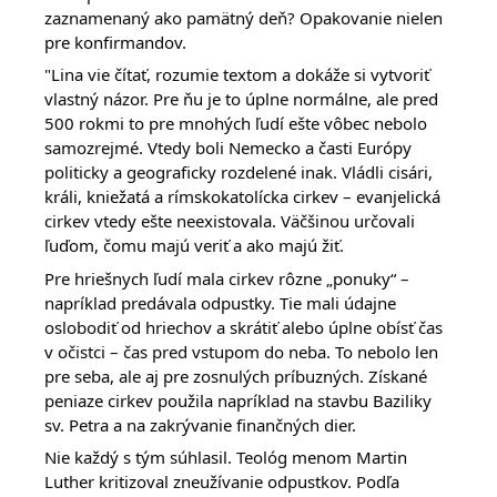
zaznamenaný ako pamätný deň? Opakovanie nielen 
pre konfirmandov. 
"Lina vie čítať, rozumie textom a dokáže si vytvoriť 
vlastný názor. Pre ňu je to úplne normálne, ale pred 
500 rokmi to pre mnohých ľudí ešte vôbec nebolo 
samozrejmé. Vtedy boli Nemecko a časti Európy 
politicky a geograficky rozdelené inak. Vládli cisári, 
králi, kniežatá a rímskokatolícka cirkev – evanjelická 
cirkev vtedy ešte neexistovala. Väčšinou určovali 
ľuďom, čomu majú veriť a ako majú žiť.
Pre hriešnych ľudí mala cirkev rôzne „ponuky“ – 
napríklad predávala odpustky. Tie mali údajne 
oslobodiť od hriechov a skrátiť alebo úplne obísť čas 
v očistci – čas pred vstupom do neba. To nebolo len 
pre seba, ale aj pre zosnulých príbuzných. Získané 
peniaze cirkev použila napríklad na stavbu Baziliky 
sv. Petra a na zakrývanie finančných dier.
Nie každý s tým súhlasil. Teológ menom Martin 
Luther kritizoval zneužívanie odpustkov. Podľa 