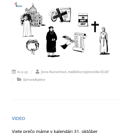
01.11.25
Jana Nunvářová, mediálna tajomníčka ECAV
Spravodajstvo
VIDEO
Viete prečo máme v kalendári 31. október 