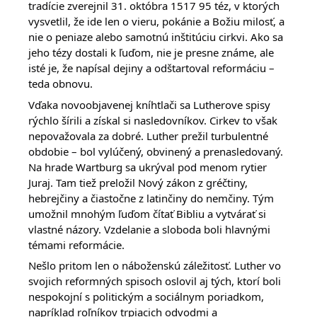
tradície zverejnil 31. októbra 1517 95 téz, v ktorých 
vysvetlil, že ide len o vieru, pokánie a Božiu milosť, a 
nie o peniaze alebo samotnú inštitúciu cirkvi. Ako sa 
jeho tézy dostali k ľuďom, nie je presne známe, ale 
isté je, že napísal dejiny a odštartoval reformáciu – 
teda obnovu.
Vďaka novoobjavenej kníhtlači sa Lutherove spisy 
rýchlo šírili a získal si nasledovníkov. Cirkev to však 
nepovažovala za dobré. Luther prežil turbulentné 
obdobie – bol vylúčený, obvinený a prenasledovaný. 
Na hrade Wartburg sa ukrýval pod menom rytier 
Juraj. Tam tiež preložil Nový zákon z gréčtiny, 
hebrejčiny a čiastočne z latinčiny do nemčiny. Tým 
umožnil mnohým ľuďom čítať Bibliu a vytvárať si 
vlastné názory. Vzdelanie a sloboda boli hlavnými 
témami reformácie.
Nešlo pritom len o náboženskú záležitosť. Luther vo 
svojich reformných spisoch oslovil aj tých, ktorí boli 
nespokojní s politickým a sociálnym poriadkom, 
napríklad roľníkov trpiacich odvodmi a 