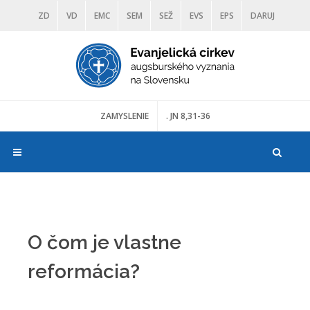
ZD
VD
EMC
SEM
SEŽ
EVS
EPS
DARUJ
DIAKONIA
ŠKOLY
TRANOSCIUS
MÚZEÁ
ZAMYSLENIE
. JN 8,31-36
O čom je vlastne
reformácia?