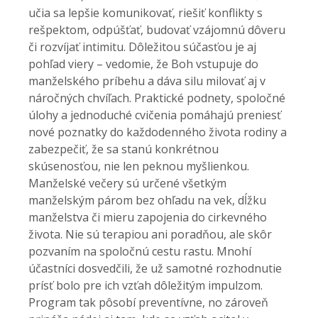
učia sa lepšie komunikovať, riešiť konflikty s
rešpektom, odpúšťať, budovať vzájomnú dôveru
či rozvíjať intimitu. Dôležitou súčasťou je aj
pohľad viery – vedomie, že Boh vstupuje do
manželského príbehu a dáva silu milovať aj v
náročných chvíľach. Praktické podnety, spoločné
úlohy a jednoduché cvičenia pomáhajú preniesť
nové poznatky do každodenného života rodiny a
zabezpečiť, že sa stanú konkrétnou
skúsenosťou, nie len peknou myšlienkou.
Manželské večery sú určené všetkým
manželským párom bez ohľadu na vek, dĺžku
manželstva či mieru zapojenia do cirkevného
života. Nie sú terapiou ani poradňou, ale skôr
pozvaním na spoločnú cestu rastu. Mnohí
účastníci dosvedčili, že už samotné rozhodnutie
prísť bolo pre ich vzťah dôležitým impulzom.
Program tak pôsobí preventívne, no zároveň