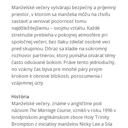
Manželské večery vytvárajú bezpečný a príjemný
priestor, v ktorom sa manželia môžu na chvíľu
zastaviť a venovať pozornosť tomu
najdôležitejšiemu – svojmu vzťahu. Každé
stretnutie prebieha v pokojnej atmosfére pri
spoločnej večeri, bez tlaku zdieľať osobné veci
pred skupinou. Dôraz sa kladie na súkromný
rozhovor partnerov, ktorý pomáha otvárať témy
často odsúvané bokom. Práve tento jednoduchý,
no vzácny čas býva pre mnohé páry prvým
krokom k obnove blízkosti, porozumenia i
vzájomnej úcty.
História
Manželské večery, známe v angličtine pod
názvom
The Marriage Course
, vznikli v roku 1996 v
londýnskom anglikánskom zbore Holy Trinity
Brompton z iniciatívy manželov Nicky Lee a Sila