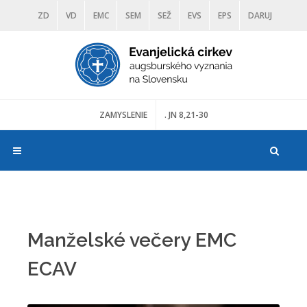
ZD
VD
EMC
SEM
SEŽ
EVS
EPS
DARUJ
DIAKONIA
ŠKOLY
TRANOSCIUS
MÚZEÁ
ZAMYSLENIE
. JN 8,21-30
Manželské večery EMC
ECAV