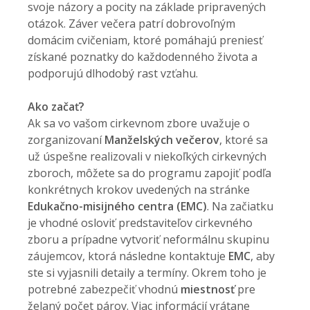
svoje názory a pocity na základe pripravených
otázok. Záver večera patrí dobrovoľným
domácim cvičeniam, ktoré pomáhajú preniesť
získané poznatky do každodenného života a
podporujú dlhodobý rast vzťahu.
Ako začať?
Ak sa vo vašom cirkevnom zbore uvažuje o
zorganizovaní
Manželských večerov
, ktoré sa
už úspešne realizovali v niekoľkých cirkevných
zboroch, môžete sa do programu zapojiť podľa
konkrétnych krokov uvedených na stránke
Edukačno-misij­ného centra (EMC)
. Na začiatku
je vhodné osloviť predstaviteľov cirkevného
zboru a prípadne vytvoriť neformálnu skupinu
záujemcov, ktorá následne kontaktuje
EMC
, aby
ste si vyjasnili detaily a termíny. Okrem toho je
potrebné zabezpečiť vhodnú
miestnosť
pre
želaný počet párov. Viac informácií vrátane