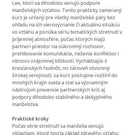
Lee, ktorí sa dlhodobo venujú podpore
manželských vzťahov. Tento prakticky zameraný
kurz je určený pre všetky manželské páry bez
ohľadu na ich vierovyznanie či aktuálnu situáciu
vo vzťahu a ponúka sériu tematických stretnutí v
príjemnej atmosfére, počas ktorých majú
partneri priestor na súkromný rozhovor,
prehlbovanie komunikácie, riešenie konfliktov i
obnovu vzájomnej blízkosti. Vychádzajúc z
kresťanských hodnôt, no zároveň otvorený
širokej verejnosti, sa kurz postupne rozšíril do
mnohých krajín sveta a stal sa významným
nástrojom prevencie partnerských kríz aj
podpory dlhodobo stabilného a láskyplného
manželstva.
Praktické kroky
Počas série stretnutí sa manželia venujú
oblastiam, ktoré tvoria základ zdravého vzťahu: