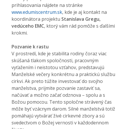
prihlasovania nájdete na stránke
www.edumiscentrum.sk
, kde je aj kontakt na
koordinátora projektu
Stanislava Gregu,
vedúceho EMC
, ktorý vám rád pomôže s ďalšími
krokmi.
Pozvanie k rastu
V prostredí, kde je stabilita rodiny čoraz viac
skúšaná tlakom spoločnosti, pracovným
vyťažením i neistotou vzťahov, predstavujú
Manželské večery konkrétnu a praktickú službu
cirkvi. Ak preto túžite investovať do svojho
manželstva, prijmite pozvanie zastaviť sa,
načúvať a možno začať odznova – spolu a s
Božou pomocou. Tento spoločne strávený čas
môže byť vzácnym darom. Silné manželstvá totiž
pomáhajú vytvárať živé cirkevné zbory a sú
svedectvom o Božej vernosti v každodennom