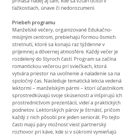
prináša nádej aj tam, kde sa vzťah ocitol v
ťažkostiach, únave či nedorozumení.
Priebeh programu
Manželské večery, organizované Edukačno-
misijným centrom, prebiehajú formou ôsmich
stretnutí, ktoré sa konajú raz týždenne v
príjemnej a dôvernej atmosfére. Každý večer je
rozdelený do štyroch častí. Program sa začína
romantickou večerou pri sviečkach, ktorá
vytvára priestor na uvoľnenie a naladenie sa na
spoločný čas. Nasleduje tematická lekcia vedená
lektormi – manželským pármi – ktorí účastníkom
sprostredkúvajú svoje skúsenosti a inšpirujú ich
prostredníctvom prezentácií, videí a praktických
podnetov. Lektorských párov je štrnásť, pričom
každý z nich pôsobí pre jeden seniorát. Po tejto
časti majú páry možnosť viesť partnerský
rozhovor pri káve, kde si v súkromí vymieňajú