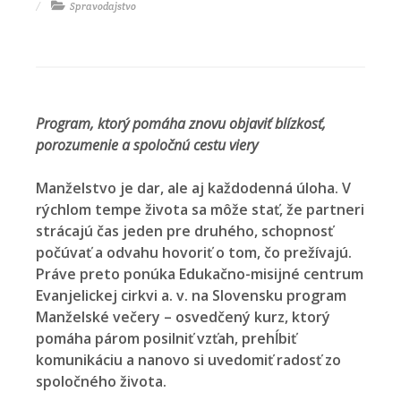
Spravodajstvo
Program, ktorý pomáha znovu objaviť blízkosť,
porozumenie a spoločnú cestu viery
Manželstvo je dar, ale aj každodenná úloha. V
rýchlom tempe života sa môže stať, že partneri
strácajú čas jeden pre druhého, schopnosť
počúvať a odvahu hovoriť o tom, čo prežívajú.
Práve preto ponúka Edukačno-misijné centrum
Evanjelickej cirkvi a. v. na Slovensku program
Manželské večery – osvedčený kurz, ktorý
pomáha párom posilniť vzťah, prehĺbiť
komunikáciu a nanovo si uvedomiť radosť zo
spoločného života.