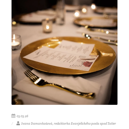
03.03.26
Ivana Damankošová, redaktorka Evanjelického posla spod Tatier