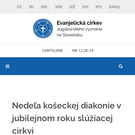
ZD
VD
EMC
SEM
SEŽ
EVS
EPS
DARUJ
DIAKONIA
ŠKOLY
TRANOSCIUS
MÚZEÁ
ZAMYSLENIE
. MK 12,28-34
Nedeľa košeckej diakonie v
jubilejnom roku slúžiacej
cirkvi