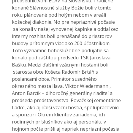
predsedníctvom ECAV na Slovensku. Tradične
konané Slávnostné služby Božie boli v tomto
roku plánované pod holým nebom v areáli
košeckej diakonie. No pre nepriaznivé počasie
sa konali v našej vynovenej kaplnke a odtiaľ cez
interný rozhlas boli prenášané do priestorov
budovy prítomným viac ako 200 účastníkom.
Toto významné bohoslužobné podujatie sa
konalo pod záštitou predsedu TSK Jaroslava
Bašku. Medzi ďalšími vzácnymi hosťami boli
starosta obce Košeca Radomír Brtáň s
poslancami obce. Primátor susedného
okresného mesta Ilava, Viktor Wiedermann ,
Anton Barcík – dlhoročný generálny riaditeľ a
predseda predstavenstva Považskej cementárne
Ladce, ako aj ďalší vzácni hostia, spolupracovníci
a sponzori. Okrem klientov zariadenia, ich
rodinných príslušníkov ako aj personálu, v
hojnom počte prišli aj napriek nepriazni počasia