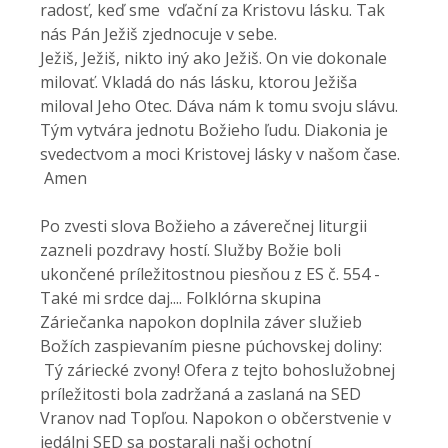
radosť, keď sme
vďační za Kristovu lásku. Tak
nás Pán Ježiš zjednocuje v sebe.
Ježiš, Ježiš, nikto iný ako Ježiš. On vie dokonale
milovať. Vkladá do nás lásku, ktorou Ježiša
miloval Jeho Otec. Dáva nám k tomu svoju slávu.
Tým vytvára jednotu Božieho ľudu. Diakonia je
svedectvom a moci Kristovej lásky v našom čase.
Amen
Po zvesti slova Božieho a záverečnej liturgii
zazneli pozdravy hostí. Služby Božie boli
ukončené príležitostnou piesňou z ES č. 554 -
Také mi srdce daj.... Folklórna skupina
Záriečanka napokon doplnila záver služieb
Božích zaspievaním piesne púchovskej doliny:
Tý záriecké zvony! Ofera z tejto bohoslužobnej
príležitosti bola zadržaná a zaslaná na SED
Vranov nad Topľou. Napokon o občerstvenie v
jedálni SED sa postarali naši ochotní