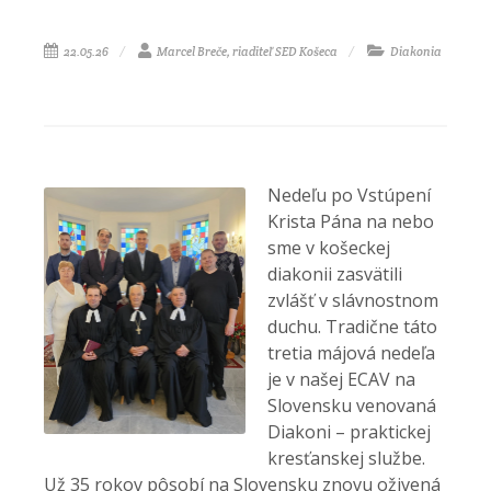
22.05.26
Marcel Breče, riaditeľ SED Košeca
Diakonia
Nedeľu po Vstúpení
Krista Pána na nebo
sme v košeckej
diakonii zasvätili
zvlášť v slávnostnom
duchu. Tradične táto
tretia májová nedeľa
je v našej ECAV na
Slovensku venovaná
Diakoni – praktickej
kresťanskej službe.
Už 35 rokov pôsobí na Slovensku znovu oživená