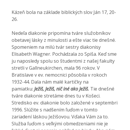
Kázeň bola na základe biblických slov Ján 17, 20-
26.
Nedeľa diakonie pripomína tváre služobníkov
obetavej lásky z minulosti a ešte viac tie dnešné.
Spomeniem na milú tvár sestry diakonisy
Elisabeth Wagner. Pochádzala zo Spiša. Keď sme
ju naposledy spolu so študentmi z našej fakulty
stretli v Gallneukirchen, mala 96 rokov. V
Bratislave v ev. nemocnici pôsobila v rokoch
1932-44. Dala nám malé kartičky na
pamiatku:
Ježiš, Ježiš, nič iné ako Ježiš.
Tie dnešné
tváre diakonie stretáme dnes tu v Košeci.
Stredisko ev. diakonie bolo založené v septembri
1996. Slúžite s nadšením ľuďom v tomto
zariadení láskou Ježišovou. Vďaka Vám za to.
Služba ľuďom s veľkými obmedzeniami nie je