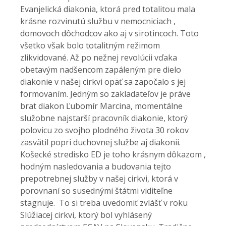
Evanjelická diakonia, ktorá pred totalitou mala
krásne rozvinutú službu v nemocniciach ,
domovoch dôchodcov ako aj v sirotincoch. Toto
všetko však bolo totalitným režimom
zlikvidované. Až po nežnej revolúcii vďaka
obetavým nadšencom zapáleným pre dielo
diakonie v našej cirkvi opäť sa započalo s jej
formovaním. Jedným so zakladateľov je práve
brat diakon Ľubomír Marcina, momentálne
služobne najstarší pracovník diakonie, ktorý
polovicu zo svojho plodného života 30 rokov
zasvätil popri duchovnej službe aj diakonii.
Košecké stredisko ED je toho krásnym dôkazom ,
hodným nasledovania a budovania tejto
prepotrebnej služby v našej cirkvi, ktorá v
porovnaní so susednými štátmi viditeľne
stagnuje. To si treba uvedomiť zvlášť v roku
Slúžiacej cirkvi, ktorý bol vyhlásený