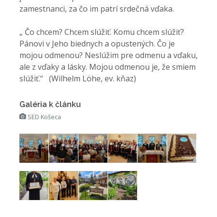
zamestnanci, za čo im patrí srdečná vďaka.
„ Čo chcem? Chcem slúžiť. Komu chcem slúžiť?
Pánovi v Jeho biednych a opustených. Čo je
mojou odmenou? Neslúžim pre odmenu a vďaku,
ale z vďaky a lásky. Mojou odmenou je, že smiem
slúžiť.“ (Wilhelm Löhe, ev. kňaz)
Galéria k článku
SED Košeca