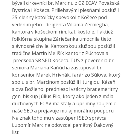
bývalí cirkevníci br. Marcinu z CZ ECAV Považská
Bystrica i Košeca. Priliehavými piesňami poslúžil
35-členný katolícky spevokol z Košece pod
vedením jeho dirigenta Viliama Zermegha,
kantora v košeckom rim. kat. kostole. Taktiež
folklórna skupina Záriečanka umocnila tieto
slávnosné chvile. Kantorskou službou poslúžil
tradične Martin Melišík kantor z Púchova a
predseda SR SED Košeca. TUS z poverenia br.
seniora Mariana Kaňúcha zastupoval br.
konsenior Marek Hrivnák, farár zo Súľova, ktorý
spolu s br. Marcinom poslúžili liturgiou. Kázeň
slova Božieho predniesol vzácny brat emeritný
gen. biskup Július Filo, ktorý ako jeden z mála
duchovných ECAV má stály a úprimný záujem o
naše SED a prejavuje mu aj morálnu podporu!
Na znak toho mu v zastúpení SED správca
Ľubomír Marcina odovzdal pamätný Ďakovný
list.