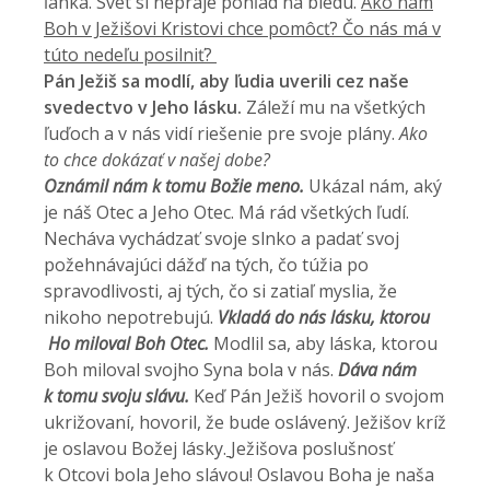
ľahká. Svet si nepraje pohľad na biedu.
Ako nám
Boh v Ježišovi Kristovi chce pomôcť? Čo nás má v
túto nedeľu posilniť?
Pán Ježiš sa modlí, aby ľudia uverili cez naše
svedectvo v Jeho lásku.
Záleží mu na všetkých
ľuďoch a v nás vidí riešenie pre svoje plány.
Ako
to chce dokázať v našej dobe?
Oznámil nám k tomu Božie meno.
Ukázal nám, aký
je náš Otec a Jeho Otec. Má rád všetkých ľudí.
Necháva vychádzať svoje slnko a padať svoj
požehnávajúci dážď na tých, čo túžia po
spravodlivosti, aj tých, čo si zatiaľ myslia, že
nikoho nepotrebujú.
Vkladá do nás lásku, ktorou
Ho miloval Boh Otec.
Modlil sa, aby láska, ktorou
Boh miloval svojho Syna bola v nás.
Dáva nám
k tomu svoju slávu.
Keď
Pán
Ježiš hovoril o svojom
ukrižovaní, hovoril, že bude oslávený. Ježišov kríž
je oslavou Božej lásky.
Ježišova poslušnosť
k Otcovi bola Jeho slávou!
Oslavou Boha je naša