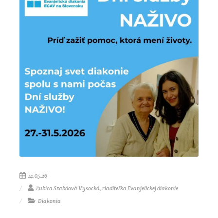
14.05.26
Ľubica Szabóová Vysocká, riaditeľka Evanjelickej diakonie
Diakonia