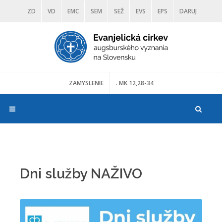
ZD
VD
EMC
SEM
SEŽ
EVS
EPS
DARUJ
DIAKONIA
ŠKOLY
TRANOSCIUS
MÚZEÁ
ZAMYSLENIE
. MK 12,28-34
Dni služby NAŽIVO