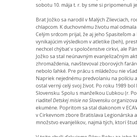
sobotu 10. mája t. r. by sme si pripomenuli 
Brat Jožko sa narodil v Malých Zlievciach, 
chlapcom. K duchovnému životu mal odmala ve
Celým srdcom prijal, že aj jeho Spasiteľom 
vynikajúcim výsledkom v atletike (beh), pres
nechcel chýbať v spoločenstve cirkvi, ale Pá
Jožko sa stal neúnavným evanjelizačným aktiv
zhromaždenia, navštevoval zborových farárov
nebolo ľahké. Pre prácu s mládežou nie všad
Napriek nejednému predvolaniu na políciu a
ostal verný celý svoj život. Po roku 1989 b
Slovensku. Spolu s manželkou Ľubkou (r. Po
riaditeľ
Detskej misie na Slovensku
organizoval
ekuméne. Popritom sa stal diakonom v ECAV
v Cirkevnom zbore Bratislava Legionárska 
množstvo evanjelikov, najmä tých, ktorí študov
V tejto chvíli ďakujeme Pánu Bohu za jeho ži