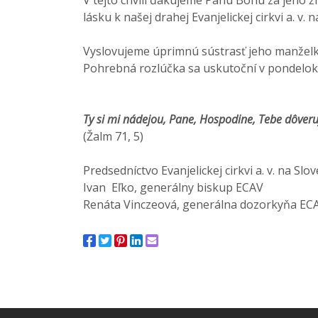
lásku k našej drahej Evanjelickej cirkvi a. v. 
Vyslovujeme úprimnú sústrasť jeho manželke
Pohrebná rozlúčka sa uskutoční v pondelok 1
Ty si mi nádejou, Pane, Hospodine, Tebe dôveru
(Žalm 71, 5)
Predsedníctvo Evanjelickej cirkvi a. v. na Slo
Ivan Eľko, generálny biskup ECAV
Renáta Vinczeová, generálna dozorkyňa EC