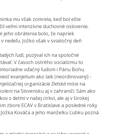
aminka mu však zomrela, keď bol ešte
il veľmi intenzívne duchovné oslovenie.
m jeho obrátenia bolo, že napriek
 v nedeľu. Jožko však v sviatočný deň
ladých ľudí, pozýval ich na spoločné
távať. V časoch ostrého socializmu to
o mimoriadne vďačný ľuďom i Pánu Bohu.
esť evanjelium ako laik (neordinovaný) -
njelizačnej organizácie
Detská misia
na
lení na Slovensku aj v zahraničí. Sám ako
 s deťmi v našej cirkvi, ale aj v širokej
m zbore ECAV v Bratislave a posledné roky
a Jožka Kováča a jeho manželku Ľubku pozná
om a mladej generácii a za jeho vernosť a