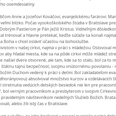
jeho osemdesiatiny.
rodičom Anne a Jozefovi Kováčovi, evanjelickému farárovi. M
ľmi blízko. Počas vysokoškolského štúdia v Bratislave prež
a Dobrým Pastierom je Pán Ježiš Kristus. Viditeľným dôsledko
tal trénovať a hlavne pretekať, keďže súťaže sa konali najmä
na Boha v chcel osláviť účasťou na bohoslužbe.
istom v našej cirkvi, najmä v práci s mládežou. Oslovoval m
 aby hľadal miesta, kde sa na pôde cirkvi môže mládež stre
e našiel dvere otvorené, ale tam, kde sa to stalo, bol za t
 štátnu tajnú bezpečnosť, svojmu vnútornému povolaniu - ni
ol Božím Duchom vedený k práci s deťmi. Bol zakladateľom eva
dhorányovou) absolvoval množstvo kurzov a vzdelávacích ško
 stretnutia vedúcich detských besiedok nie len pre pracovníkov
, bol verným pracovníkom a presbyterom v svojom Cirkevno
a pravidelným návštevníkom nedeľných Služieb Božích. Brat
ali, alebo žili istý čas v Bratislave.
vot a službu, za jeho horlivosť v nesení evanjelia najmä deť