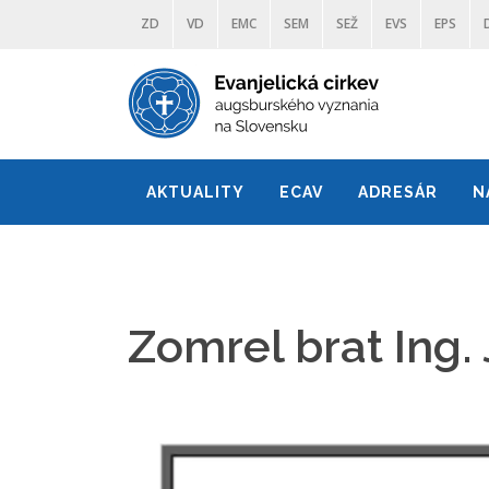
ZD
VD
EMC
SEM
SEŽ
EVS
EPS
AKTUALITY
ECAV
ADRESÁR
N
Zomrel brat Ing.