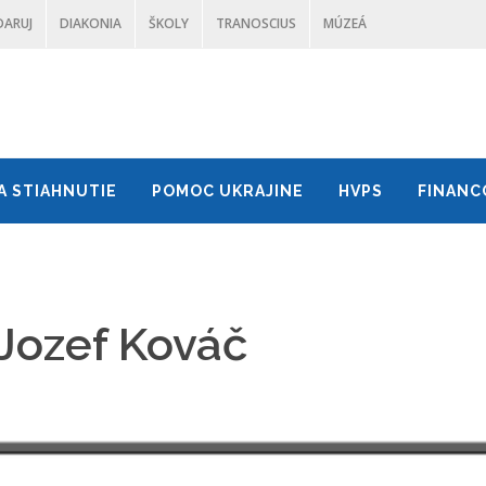
DARUJ
DIAKONIA
ŠKOLY
TRANOSCIUS
MÚZEÁ
A STIAHNUTIE
POMOC UKRAJINE
HVPS
FINANC
 Jozef Kováč