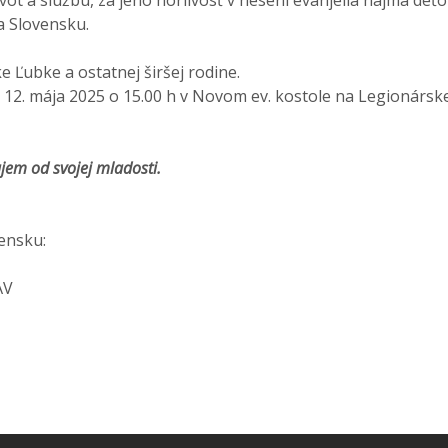
na Slovensku.
 Ľubke a ostatnej širšej rodine.
2. mája 2025 o 15.00 h v Novom ev. kostole na Legionárskej 
jem od svojej mladosti
.
vensku:
AV