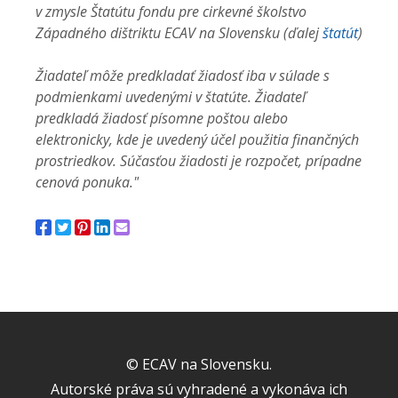
v zmysle Štatútu fondu pre cirkevné školstvo
Západného dištriktu ECAV na Slovensku (ďalej
štatút
)
Žiadateľ môže predkladať žiadosť iba v súlade s
podmienkami uvedenými v štatúte. Žiadateľ
predkladá žiadosť písomne poštou alebo
elektronicky, kde je uvedený účel použitia finančných
prostriedkov. Súčasťou žiadosti je rozpočet, prípadne
cenová ponuka."
© ECAV na Slovensku.
Autorské práva sú vyhradené a vykonáva ich