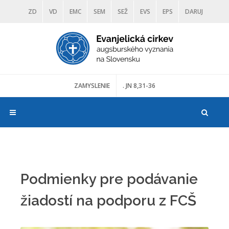
ZD
VD
EMC
SEM
SEŽ
EVS
EPS
DARUJ
DIAKONIA
ŠKOLY
TRANOSCIUS
MÚZEÁ
ZAMYSLENIE
. JN 8,31-36
Podmienky pre podávanie
žiadostí na podporu z FCŠ